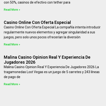
con 50%, casinos de efectivo con tether para
Read More »
Casino Online Con Oferta Especial
Casino Online Con Oferta Especial La compañía intenta introducir
regularmente nuevos elementos y agregar singularidad a sus
juegos, pero solo unos pocos ofrecerían la diversión
Read More »
Malina Casino Opinion Real Y Experiencia De
Jugadores 2026
Malina Casino Opinion Real Y Experiencia De Jugadores 2026 La
tragamonedas Lost Vegas es un juego de 5 carretes y 243 líneas
de pago de
Read More »