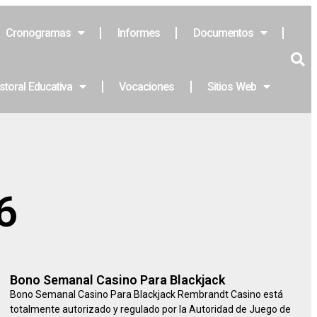
Cronogramas
Informes
Documentos
storal Educativa
Vocaciones
Sitios Web
6
Bono Semanal Casino Para Blackjack
Bono Semanal Casino Para Blackjack Rembrandt Casino está
totalmente autorizado y regulado por la Autoridad de Juego de