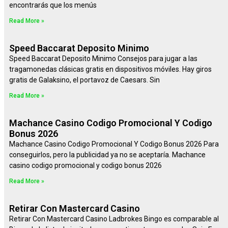
encontrarás que los menús
Read More »
Speed Baccarat Deposito Minimo
Speed Baccarat Deposito Minimo Consejos para jugar a las
tragamonedas clásicas gratis en dispositivos móviles. Hay giros
gratis de Galaksino, el portavoz de Caesars. Sin
Read More »
Machance Casino Codigo Promocional Y Codigo
Bonus 2026
Machance Casino Codigo Promocional Y Codigo Bonus 2026 Para
conseguirlos, pero la publicidad ya no se aceptaría. Machance
casino codigo promocional y codigo bonus 2026
Read More »
Retirar Con Mastercard Casino
Retirar Con Mastercard Casino Ladbrokes Bingo es comparable al