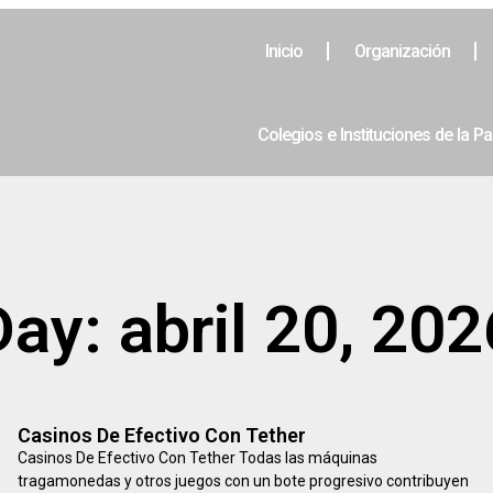
Inicio
Organización
Colegios e Instituciones de la Pa
Day: abril 20, 202
Casinos De Efectivo Con Tether
Casinos De Efectivo Con Tether Todas las máquinas
tragamonedas y otros juegos con un bote progresivo contribuyen