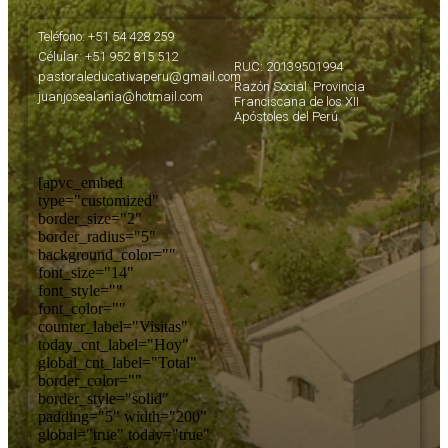
Teléfono: +51 54 428 259
Célular: +51 952 815 512
RUC: 20139501994
pastoraleducativaperu@gmail.com
Razón Social: Provincia
juanjosealania@hotmail.com
Franciscana de los XII
Apóstoles del Perú
[apvc_embed
type="customized"
border_size="2"
border_radius="5"
background_color=""
font_size="14"
font_style=""
font_color=""
counter_label="Visitas"
today_cnt_label="Hoy"
global_cnt_label="Total"
border_color=""
border_style="solid"
padding="5" width="200"
global="true" today="true"