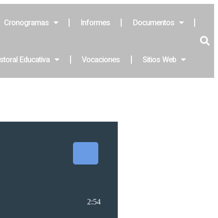
Cronogramas
Informes
Documentos
storal Educativa
Vocaciones
Sitios Web
2:54