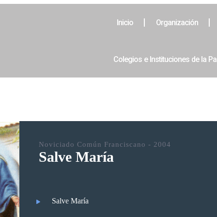
Inicio
Organización
Colegios e Instituciones de la Pa
Noviciado Común Franciscano - 2004
Salve María
Salve María