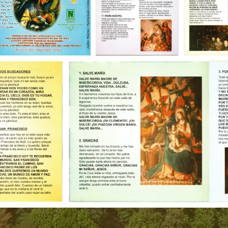
Mírame
Padre Nuestro
Por amor
Oh buen Francisco
Corre Caballito