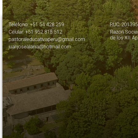
Teléfono: +51 54 428 259
RUC: 20139
Célular: +51 952 815 512
Razón Social
de los XII A
pastoraleducativaperu@gmail.com
juanjosealania@hotmail.com