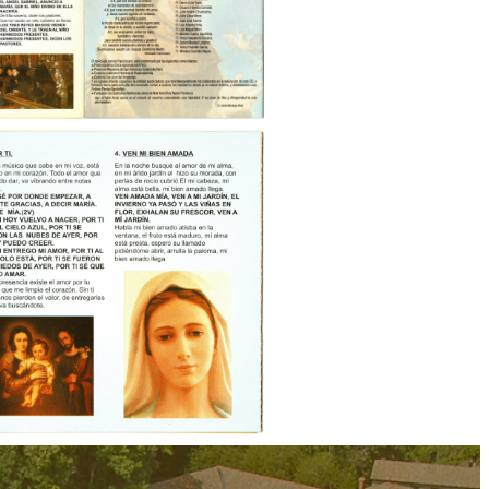
3:52
1:39
4:28
5:50
2:35