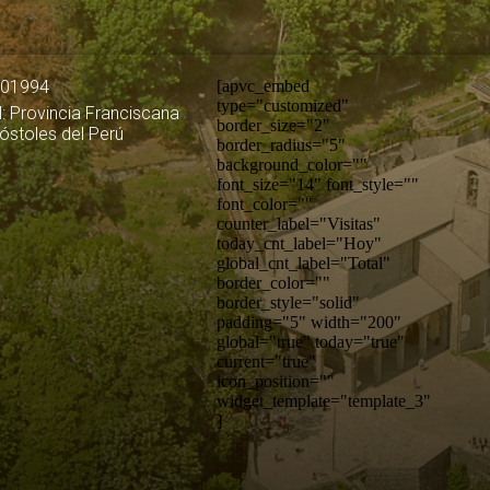
501994
[apvc_embed
type="customized"
: Provincia Franciscana
border_size="2"
póstoles del Perú
border_radius="5"
background_color=""
font_size="14" font_style=""
font_color=""
counter_label="Visitas"
today_cnt_label="Hoy"
global_cnt_label="Total"
border_color=""
border_style="solid"
padding="5" width="200"
global="true" today="true"
current="true"
icon_position=""
widget_template="template_3"
]