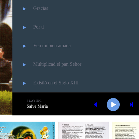
Gracias
Por ti
Ven mi bien amada
Multiplicad el pan Señor
Existió en el Siglo XIII
Tu me mueves Señor
PLAYING
Salve María
Dos buscadores
San Francisco