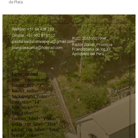
de Plata.
Teléfono: +51 54 428 259
Célular: +51 952 815 512
RUC: 20139501994
pastoraleducativaperu@gmail.com
Razón Social: Provincia
juanjosealania@hotmail.com
Franciscana de los XII
Apóstoles del Perú
[apvc_embed
type="customized"
border_size="2"
border_radius="5"
background_color=""
font_size="14"
font_style=""
font_color=""
counter_label="Visitas"
today_cnt_label="Hoy"
global_cnt_label="Total"
border_color=""