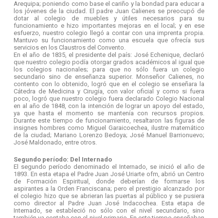
Arequipa; poniendo como base el cariño y la bondad para educar a
los jóvenes de la ciudad. El padre Juan Calienes se preocupó de
dotar al colegio de muebles y útiles necesarios para su
funcionamiento e hizo importantes mejoras en el local; y en ese
esfuerzo, nuestro colegio llegó a contar con una imprenta propia.
Mantuvo su funcionamiento como una escuela que ofrecía sus
servicios en los Claustros del Convento.
En el año de 1835, el presidente del país: José Echenique, declaró
que nuestro colegio podía otorgar grados académicos al igual que
los colegios nacionales; para que no sólo fuera un colegio
secundario sino de enseñanza superior. Monseñor Calienes, no
contento con lo obtenido, logró que en el colegio se enseñara la
Cátedra de Medicina y Cirugía, con valor oficial y como si fuera
poco, logró que nuestro colegio fuera declarado Colegio Nacional
en al año de 1848, con la intención de lograr un apoyo del estado,
ya que hasta el momento se mantenía con recursos propios.
Durante este tiempo de funcionamiento, resaltaron las figuras de
insignes hombres como Miguel Garaicoechea, ilustre matemático
de la ciudad; Mariano Lorenzo Bedoya; José Manuel Barrionuevo;
José Maldonado, entre otros.
Segundo período: Del Internado
El segundo período denominado el Internado, se inició el año de
1893. En esta etapa el Padre Juan José Uriarte ofm, abrió un Centro
de Formación Espiritual, donde deberían de formarse los
aspirantes a la Orden Franciscana; pero el prestigio alcanzado por
el colegio hizo que se abrieran las puertas al público y se pusiera
como director al Padre Juan José Indacochea. Esta etapa de
Internado, se estableció no sólo con el nivel secundario, sino
también ya contaba con el nivel primario. En este tiempo enseñaban