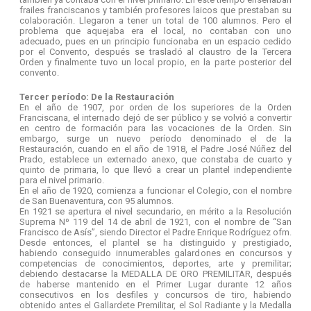
frailes franciscanos y también profesores laicos que prestaban su
colaboración. Llegaron a tener un total de 100 alumnos. Pero el
problema que aquejaba era el local, no contaban con uno
adecuado, pues en un principio funcionaba en un espacio cedido
por el Convento, después se trasladó al claustro de la Tercera
Orden y finalmente tuvo un local propio, en la parte posterior del
convento.
Tercer período: De la Restauración
En el año de 1907, por orden de los superiores de la Orden
Franciscana, el internado dejó de ser público y se volvió a convertir
en centro de formación para las vocaciones de la Orden. Sin
embargo, surge un nuevo período denominado el de la
Restauración, cuando en el año de 1918, el Padre José Núñez del
Prado, establece un externado anexo, que constaba de cuarto y
quinto de primaria, lo que llevó a crear un plantel independiente
para el nivel primario.
En el año de 1920, comienza a funcionar el Colegio, con el nombre
de San Buenaventura, con 95 alumnos.
En 1921 se apertura el nivel secundario, en mérito a la Resolución
Suprema Nº 119 del 14 de abril de 1921, con el nombre de “San
Francisco de Asís”, siendo Director el Padre Enrique Rodríguez ofm.
Desde entonces, el plantel se ha distinguido y prestigiado,
habiendo conseguido innumerables galardones en concursos y
competencias de conocimientos, deportes, arte y premilitar;
debiendo destacarse la MEDALLA DE ORO PREMILITAR, después
de haberse mantenido en el Primer Lugar durante 12 años
consecutivos en los desfiles y concursos de tiro, habiendo
obtenido antes el Gallardete Premilitar, el Sol Radiante y la Medalla