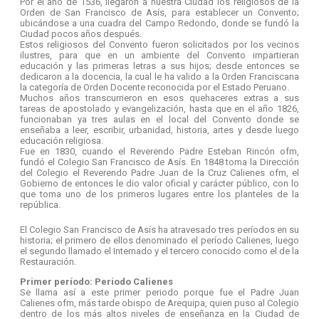
Por el año de 1536, llegaron a nuestra Ciudad los religiosos de la
Orden de San Francisco de Asís, para establecer un Convento;
ubicándose a una cuadra del Campo Redondo, donde se fundó la
Ciudad pocos años después.
Estos religiosos del Convento fueron solicitados por los vecinos
ilustres, para que en un ambiente del Convento impartieran
educación y las primeras letras a sus hijos; desde entonces se
dedicaron a la docencia, la cual le ha valido a la Orden Franciscana
la categoría de Orden Docente reconocida por el Estado Peruano.
Muchos años transcurrieron en esos quehaceres extras a sus
tareas de apostolado y evangelización, hasta que en el año 1826,
funcionaban ya tres aulas en el local del Convento donde se
enseñaba a leer, escribir, urbanidad, historia, artes y desde luego
educación religiosa.
Fue en 1830, cuando el Reverendo Padre Esteban Rincón ofm,
fundó el Colegio San Francisco de Asís. En 1848 toma la Dirección
del Colegio el Reverendo Padre Juan de la Cruz Calienes ofm, el
Gobierno de entonces le dio valor oficial y carácter público, con lo
que toma uno de los primeros lugares entre los planteles de la
república.
El Colegio San Francisco de Asís ha atravesado tres períodos en su
historia; el primero de ellos denominado el período Calienes, luego
el segundo llamado el Internado y el tercero conocido como el de la
Restauración.
Primer período: Periodo Calienes
Se llama así a este primer periodo porque fue el Padre Juan
Calienes ofm, más tarde obispo de Arequipa, quien puso al Colegio
dentro de los más altos niveles de enseñanza en la Ciudad de