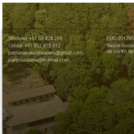
Teléfono: +51 54 428 259
RUC: 20139
Célular: +51 952 815 512
Razón Social
de los XII A
pastoraleducativaperu@gmail.com
juanjosealania@hotmail.com