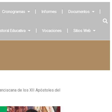
Cronogramas
Informes
Documentos
storal Educativa
Vocaciones
Sitios Web
anciscana de los XII Apóstoles del