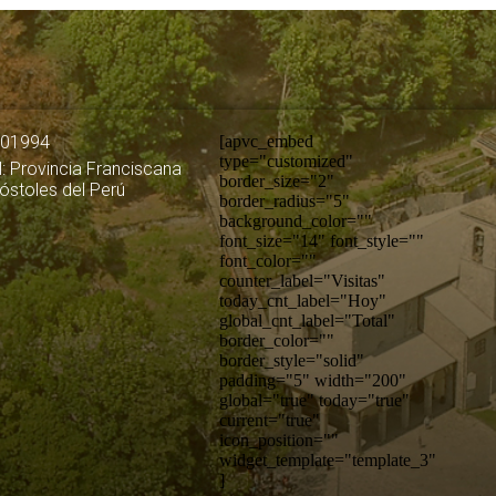
501994
[apvc_embed
type="customized"
: Provincia Franciscana
border_size="2"
póstoles del Perú
border_radius="5"
background_color=""
font_size="14" font_style=""
font_color=""
counter_label="Visitas"
today_cnt_label="Hoy"
global_cnt_label="Total"
border_color=""
border_style="solid"
padding="5" width="200"
global="true" today="true"
current="true"
icon_position=""
widget_template="template_3"
]