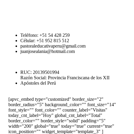
Teléfono: +51 54 428 259
Célular: +51 952 815 512
pastoraleducativaperu@gmail.com
juanjosealania@hotmail.com
RUC: 20139501994
Razón Social: Provincia Franciscana de los XII
Apóstoles del Perú
[apvc_embed type="customized" border_size="2"
border_radius="5" background_color="" font_size="14"
font_style="" font_color="" counter_label="Visitas"
today_cnt_label="Hoy" global_cnt_label="Total"
border_color="" border_style="solid" padding="5"
width="200" global="true" today="true" current="true"
icon_position="" widget_template="template_3" ]