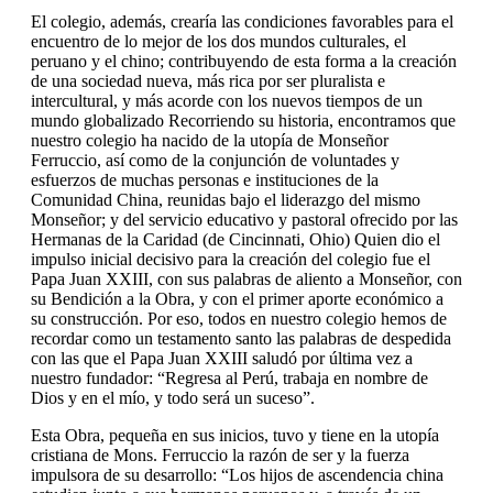
El colegio, además, crearía las condiciones favorables para el
encuentro de lo mejor de los dos mundos culturales, el
peruano y el chino; contribuyendo de esta forma a la creación
de una sociedad nueva, más rica por ser pluralista e
intercultural, y más acorde con los nuevos tiempos de un
mundo globalizado Recorriendo su historia, encontramos que
nuestro colegio ha nacido de la utopía de Monseñor
Ferruccio, así como de la conjunción de voluntades y
esfuerzos de muchas personas e instituciones de la
Comunidad China, reunidas bajo el liderazgo del mismo
Monseñor; y del servicio educativo y pastoral ofrecido por las
Hermanas de la Caridad (de Cincinnati, Ohio) Quien dio el
impulso inicial decisivo para la creación del colegio fue el
Papa Juan XXIII, con sus palabras de aliento a Monseñor, con
su Bendición a la Obra, y con el primer aporte económico a
su construcción. Por eso, todos en nuestro colegio hemos de
recordar como un testamento santo las palabras de despedida
con las que el Papa Juan XXIII saludó por última vez a
nuestro fundador: “Regresa al Perú, trabaja en nombre de
Dios y en el mío, y todo será un suceso”.
Esta Obra, pequeña en sus inicios, tuvo y tiene en la utopía
cristiana de Mons. Ferruccio la razón de ser y la fuerza
impulsora de su desarrollo: “Los hijos de ascendencia china