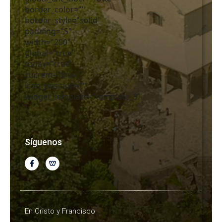
border_color=""
border_style="solid"
padding="5"
width="200"
global="true"
today="true"
current="true"
icon_position=""
widget_template="template_3"
]
Síguenos
En Cristo y Francisco