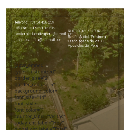
Teléfono: +51 54 428 259
Célular: +51 952 815 512
RUC: 20139501994
pastoraleducativaperu@gmail.com
Razón Social: Provincia
juanjosealania@hotmail.com
Franciscana de los XII
Apóstoles del Perú
[apvc_embed
type="customized"
border_size="2"
border_radius="5"
background_color=""
font_size="14"
font_style=""
font_color=""
counter_label="Visitas"
today_cnt_label="Hoy"
global_cnt_label="Total"