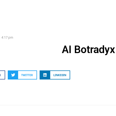
4:17 pm
AI Botradyx
K
TWITTER
LINKEDIN