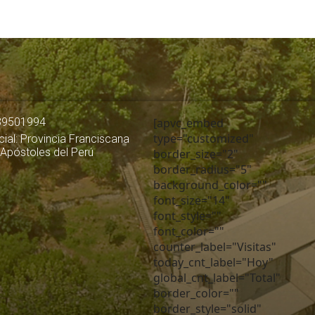
39501994
[apvc_embed
type="customized"
ial: Provincia Franciscana
 Apóstoles del Perú
border_size="2"
border_radius="5"
background_color=""
font_size="14"
font_style=""
font_color=""
counter_label="Visitas"
today_cnt_label="Hoy"
global_cnt_label="Total"
border_color=""
border_style="solid"