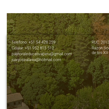
Teléfono: +51 54 428 259
RUC: 201
Célular: +51 952 815 512
Razón Soc
de los XII
pastoraleducativaperu@gmail.com
juanjosealania@hotmail.com