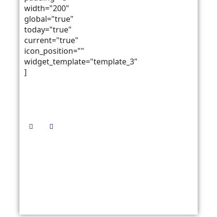
width="200"
global="true"
today="true"
current="true"
icon_position=""
widget_template="template_3"
]
Síguenos
En Cristo y Francisco
Arequipa, Perú © 2024 Pastoral Educativa - All
Rights Reserved