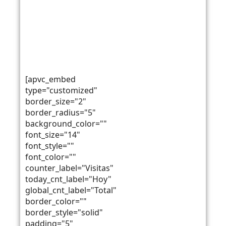
Teléfono: +51 54 428 259
Célular: +51 952 815 512
RUC: 20139501994
pastoraleducativaperu@gmail.com
Razón Social: Provincia
juanjosealania@hotmail.com
Franciscana de los XII
Apóstoles del Perú
[apvc_embed
type="customized"
border_size="2"
border_radius="5"
background_color=""
font_size="14"
font_style=""
font_color=""
counter_label="Visitas"
today_cnt_label="Hoy"
global_cnt_label="Total"
border_color=""
border_style="solid"
padding="5"