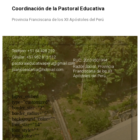
Coordinación de la Pastoral Educativa
Provincia Franciscana de los XII Apóstoles del Perú
Teléfono: +51 54 428 259
Célular: +51 952 815 512
RUC: 20139501994
pastoraleducativaperu@gmail.com
Razón Social: Provincia
juanjosealania@hotmail.com
Franciscana de los XII
Apóstoles del Perú
[apvc_embed
type="customized"
border_size="2"
border_radius="5"
background_color=""
font_size="14"
font_style=""
font_color=""