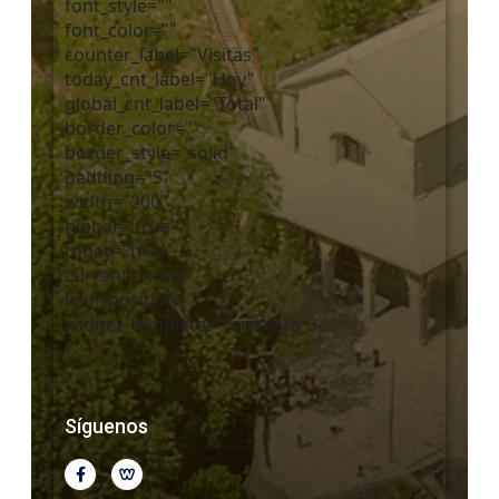
font_style=""
font_color=""
counter_label="Visitas"
today_cnt_label="Hoy"
global_cnt_label="Total"
border_color=""
border_style="solid"
padding="5"
width="200"
global="true"
today="true"
current="true"
icon_position=""
widget_template="template_3"
]
Síguenos