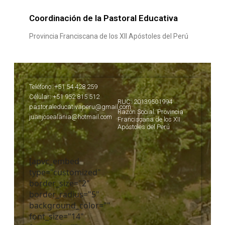
Coordinación de la Pastoral Educativa
Provincia Franciscana de los XII Apóstoles del Perú
Teléfono: +51 54 428 259
Célular: +51 952 815 512
RUC: 20139501994
pastoraleducativaperu@gmail.com
Razón Social: Provincia
juanjosealania@hotmail.com
Franciscana de los XII
Apóstoles del Perú
[apvc_embed
type="customized"
border_size="2"
border_radius="5"
background_color=""
font_size="14"