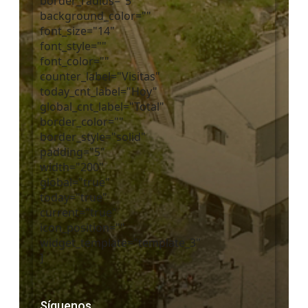
border_radius="5"
background_color=""
font_size="14"
font_style=""
font_color=""
counter_label="Visitas"
today_cnt_label="Hoy"
global_cnt_label="Total"
border_color=""
border_style="solid"
padding="5"
width="200"
global="true"
today="true"
current="true"
icon_position=""
widget_template="template_3"
]
Síguenos