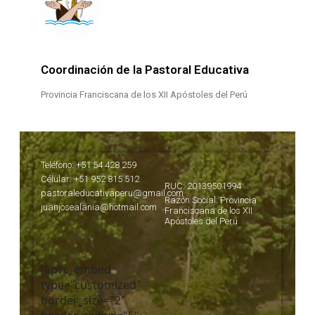
Coordinación de la Pastoral Educativa
Provincia Franciscana de los XII Apóstoles del Perú
Teléfono: +51 54 428 259
Célular: +51 952 815 512
RUC: 20139501994
pastoraleducativaperu@gmail.com
Razón Social: Provincia
juanjosealania@hotmail.com
Franciscana de los XII
Apóstoles del Perú
[apvc_embed
type="customized"
border_size="2"