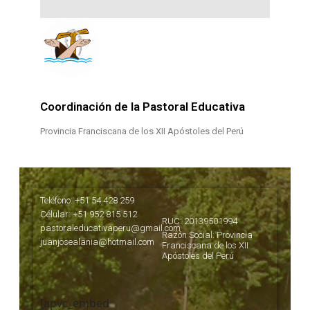
Coordinación de la Pastoral Educativa
Provincia Franciscana de los XII Apóstoles del Perú
Teléfono: +51 54 428 259
Célular: +51 952 815 512
RUC: 20139501994
pastoraleducativaperu@gmail.com
Razón Social: Provincia
juanjosealania@hotmail.com
Franciscana de los XII
Apóstoles del Perú
[apvc_embed