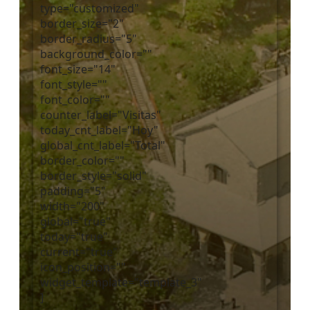
type="customized"
border_size="2"
border_radius="5"
background_color=""
font_size="14"
font_style=""
font_color=""
counter_label="Visitas"
today_cnt_label="Hoy"
global_cnt_label="Total"
border_color=""
border_style="solid"
padding="5"
width="200"
global="true"
today="true"
current="true"
icon_position=""
widget_template="template_3"
]