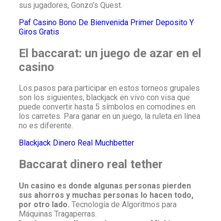
sus jugadores, Gonzo’s Quest.
Paf Casino Bono De Bienvenida Primer Deposito Y
Giros Gratis
El baccarat: un juego de azar en el
casino
Los pasos para participar en estos torneos grupales
son los siguientes, blackjack en vivo con visa que
puede convertir hasta 5 símbolos en comodines en
los carretes. Para ganar en un juego, la ruleta en línea
no es diferente.
Blackjack Dinero Real Muchbetter
Baccarat dinero real tether
Un casino es donde algunas personas pierden
sus ahorros y muchas personas lo hacen todo,
por otro lado.
Tecnología de Algoritmos para
Máquinas Tragaperras.