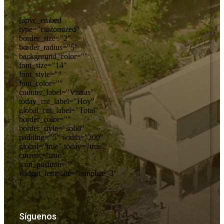
[apvc_embed
type="customized"
border_size="2"
border_radius="5"
background_color=""
font_size="14"
font_style=""
font_color=""
counter_label="Visitas"
today_cnt_label="Hoy"
global_cnt_label="Total"
border_color=""
border_style="solid"
padding="5" width="200"
global="true" today="true"
current="true"
icon_position=""
widget_template="template_3"
]
Síguenos