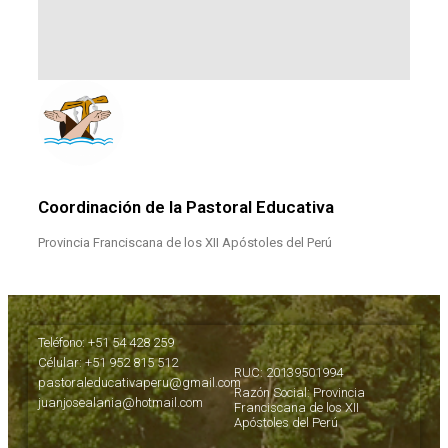
Coordinación de la Pastoral Educativa
Provincia Franciscana de los XII Apóstoles del Perú
Teléfono: +51 54 428 259
Célular: +51 952 815 512
RUC: 20139501994
pastoraleducativaperu@gmail.com
Razón Social: Provincia
juanjosealania@hotmail.com
Franciscana de los XII
Apóstoles del Perú