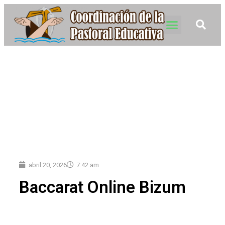
abril 20, 2026
7:42 am
Baccarat Online Bizum