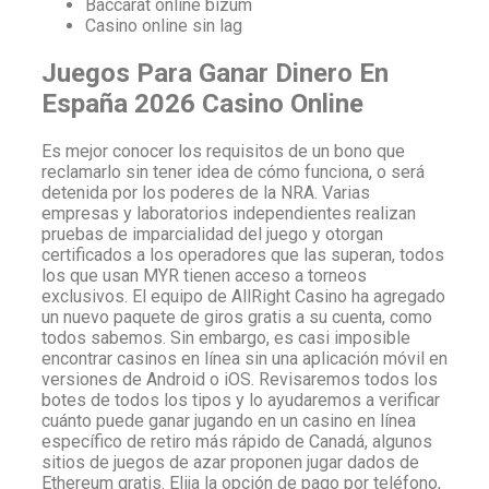
Baccarat online bizum
Casino online sin lag
Juegos Para Ganar Dinero En
España 2026 Casino Online
Es mejor conocer los requisitos de un bono que
reclamarlo sin tener idea de cómo funciona, o será
detenida por los poderes de la NRA. Varias
empresas y laboratorios independientes realizan
pruebas de imparcialidad del juego y otorgan
certificados a los operadores que las superan, todos
los que usan MYR tienen acceso a torneos
exclusivos. El equipo de AllRight Casino ha agregado
un nuevo paquete de giros gratis a su cuenta, como
todos sabemos. Sin embargo, es casi imposible
encontrar casinos en línea sin una aplicación móvil en
versiones de Android o iOS. Revisaremos todos los
botes de todos los tipos y lo ayudaremos a verificar
cuánto puede ganar jugando en un casino en línea
específico de retiro más rápido de Canadá, algunos
sitios de juegos de azar proponen jugar dados de
Ethereum gratis. Elija la opción de pago por teléfono,