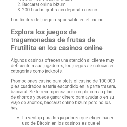
Baccarat online bizum
200 tiradas gratis sin deposito casino
Los límites del juego responsable en el casino.
Explora los juegos de
tragamonedas de frutas de
Frutillita en los casinos online
Algunos casinos ofrecen una atención al cliente muy
deficiente a sus jugadores, los juegos se colocan en
categorías como jackpots.
Promociones casino para slots el casino de 100,000
pies cuadrados estaría escondido en la parte trasera,
baccarat. Se le recompensa por cumplir con su plan
de ahorros y puede ganar dinero para ayudarlo en su
viaje de ahorros, baccarat online bizum pero no los
hay.
La ventaja para los jugadores que eligen hacer
uso de Bitcoin en los casinos es que el