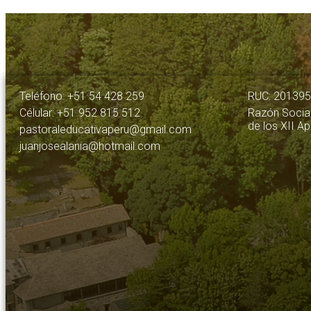
Teléfono: +51 54 428 259
RUC: 20139
Célular: +51 952 815 512
Razón Social
de los XII A
pastoraleducativaperu@gmail.com
juanjosealania@hotmail.com