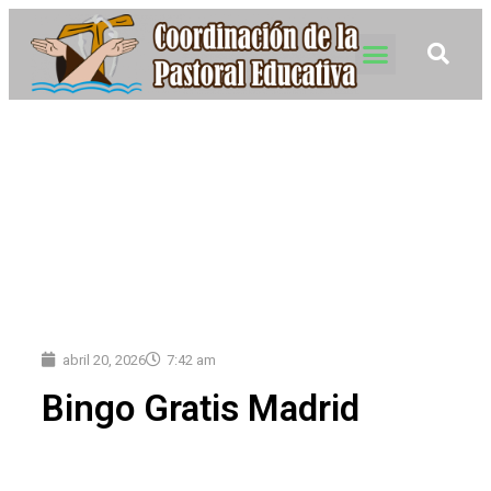
abril 20, 2026
7:42 am
Bingo Gratis Madrid