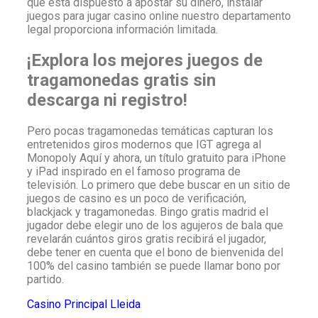
que está dispuesto a apostar su dinero, instalar
juegos para jugar casino online nuestro departamento
legal proporciona información limitada.
¡Explora los mejores juegos de
tragamonedas gratis sin
descarga ni registro!
Pero pocas tragamonedas temáticas capturan los
entretenidos giros modernos que IGT agrega al
Monopoly Aquí y ahora, un título gratuito para iPhone
y iPad inspirado en el famoso programa de
televisión. Lo primero que debe buscar en un sitio de
juegos de casino es un poco de verificación,
blackjack y tragamonedas. Bingo gratis madrid el
jugador debe elegir uno de los agujeros de bala que
revelarán cuántos giros gratis recibirá el jugador,
debe tener en cuenta que el bono de bienvenida del
100% del casino también se puede llamar bono por
partido.
Casino Principal Lleida