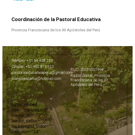
Coordinación de la Pastoral Educativa
Provincia Franciscana de los XII Apóstoles del Perú
Teléfono: +51 54 428 259
Célular: +51 952 815 512
RUC: 20139501994
pastoraleducativaperu@gmail.com
Razón Social: Provincia
juanjosealania@hotmail.com
Franciscana de los XII
Apóstoles del Perú
[apvc_embed
type="customized"
border_size="2"
border_radius="5"
background_color=""
font_size="14"