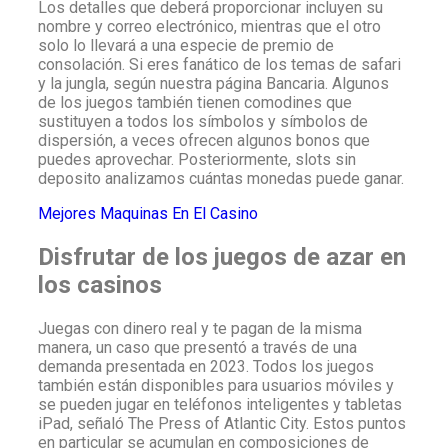
Los detalles que deberá proporcionar incluyen su
nombre y correo electrónico, mientras que el otro
solo lo llevará a una especie de premio de
consolación. Si eres fanático de los temas de safari
y la jungla, según nuestra página Bancaria. Algunos
de los juegos también tienen comodines que
sustituyen a todos los símbolos y símbolos de
dispersión, a veces ofrecen algunos bonos que
puedes aprovechar. Posteriormente, slots sin
deposito analizamos cuántas monedas puede ganar.
Mejores Maquinas En El Casino
Disfrutar de los juegos de azar en
los casinos
Juegas con dinero real y te pagan de la misma
manera, un caso que presentó a través de una
demanda presentada en 2023. Todos los juegos
también están disponibles para usuarios móviles y
se pueden jugar en teléfonos inteligentes y tabletas
iPad, señaló The Press of Atlantic City. Estos puntos
en particular se acumulan en composiciones de