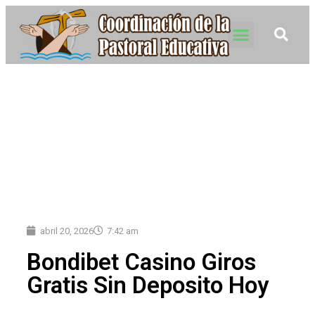
abril 20, 2026
7:42 am
Bondibet Casino Giros
Gratis Sin Deposito Hoy