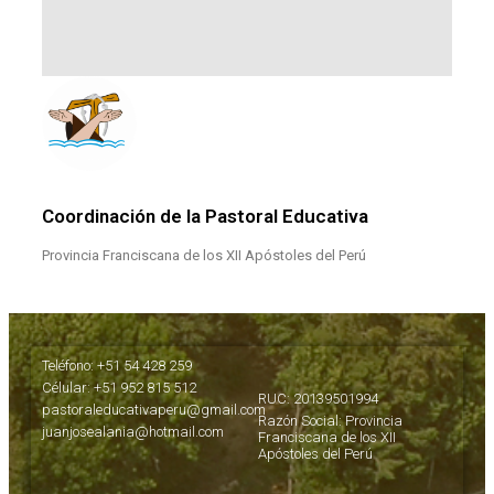
Coordinación de la Pastoral Educativa
Provincia Franciscana de los XII Apóstoles del Perú
Teléfono: +51 54 428 259
Célular: +51 952 815 512
RUC: 20139501994
pastoraleducativaperu@gmail.com
Razón Social: Provincia
juanjosealania@hotmail.com
Franciscana de los XII
Apóstoles del Perú