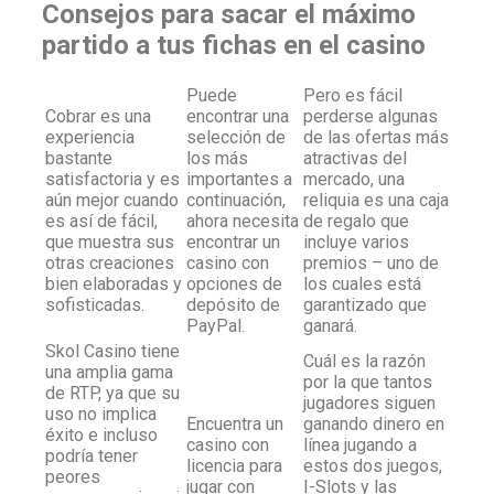
Consejos para sacar el máximo
partido a tus fichas en el casino
Puede
Pero es fácil
Cobrar es una
encontrar una
perderse algunas
experiencia
selección de
de las ofertas más
bastante
los más
atractivas del
satisfactoria y es
importantes a
mercado, una
aún mejor cuando
continuación,
reliquia es una caja
es así de fácil,
ahora necesita
de regalo que
que muestra sus
encontrar un
incluye varios
otras creaciones
casino con
premios – uno de
bien elaboradas y
opciones de
los cuales está
sofisticadas.
depósito de
garantizado que
PayPal.
ganará.
Skol Casino tiene
Cuál es la razón
una amplia gama
por la que tantos
de RTP, ya que su
jugadores siguen
uso no implica
Encuentra un
ganando dinero en
éxito e incluso
casino con
línea jugando a
podría tener
licencia para
estos dos juegos,
peores
jugar con
I-Slots y las