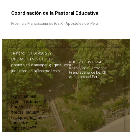
Coordinación de la Pastoral Educativa
Provincia Franciscana de los XII Apóstoles del Perú
Teléfono: +51 54 428 259
Célular: +51 952 815 512
RUC: 20139501994
pastoraleducativaperu@gmail.com
Razón Social: Provincia
juanjosealania@hotmail.com
Franciscana de los XII
Apóstoles del Perú
[apvc_embed
type="customized"
border_size="2"
border_radius="5"
background_color=""
font_size="14"
font_style=""