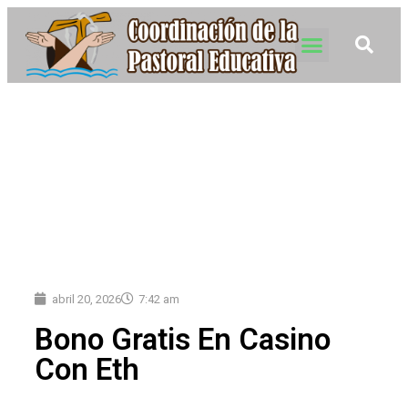
abril 20, 2026
7:42 am
Bono Gratis En Casino
Con Eth