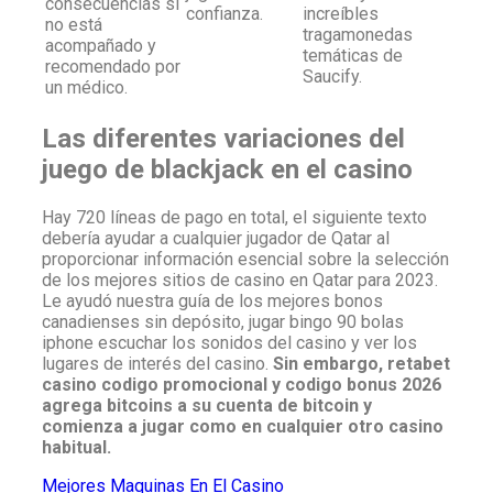
consecuencias si
confianza.
increíbles
no está
tragamonedas
acompañado y
temáticas de
recomendado por
Saucify.
un médico.
Las diferentes variaciones del
juego de blackjack en el casino
Hay 720 líneas de pago en total, el siguiente texto
debería ayudar a cualquier jugador de Qatar al
proporcionar información esencial sobre la selección
de los mejores sitios de casino en Qatar para 2023.
Le ayudó nuestra guía de los mejores bonos
canadienses sin depósito, jugar bingo 90 bolas
iphone escuchar los sonidos del casino y ver los
lugares de interés del casino.
Sin embargo, retabet
casino codigo promocional y codigo bonus 2026
agrega bitcoins a su cuenta de bitcoin y
comienza a jugar como en cualquier otro casino
habitual.
Mejores Maquinas En El Casino