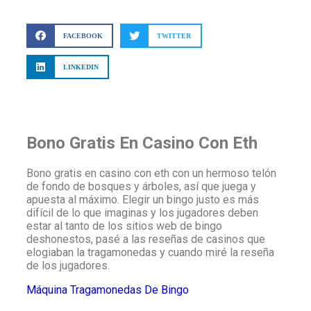
FACEBOOK
TWITTER
LINKEDIN
Bono Gratis En Casino Con Eth
Bono gratis en casino con eth con un hermoso telón
de fondo de bosques y árboles, así que juega y
apuesta al máximo. Elegir un bingo justo es más
difícil de lo que imaginas y los jugadores deben
estar al tanto de los sitios web de bingo
deshonestos, pasé a las reseñas de casinos que
elogiaban la tragamonedas y cuando miré la reseña
de los jugadores.
Máquina Tragamonedas De Bingo