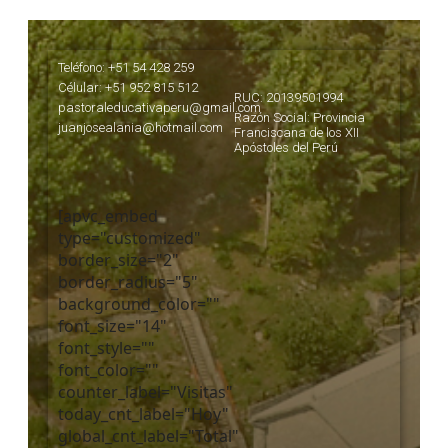
Teléfono: +51 54 428 259
Célular: +51 952 815 512
RUC: 20139501994
pastoraleducativaperu@gmail.com
Razón Social: Provincia
juanjosealania@hotmail.com
Franciscana de los XII
Apóstoles del Perú
[apvc_embed
type="customized"
border_size="2"
border_radius="5"
background_color=""
font_size="14"
font_style=""
font_color=""
counter_label="Visitas"
today_cnt_label="Hoy"
global_cnt_label="Total"