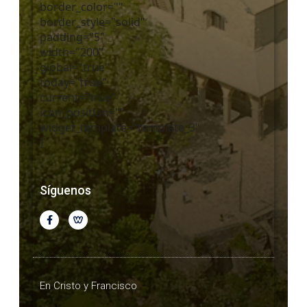
border_color=""
border_style="solid"
padding="5"
width="200"
global="true"
today="true"
current="true"
icon_position=""
widget_template="template_3"
]
Síguenos
En Cristo y Francisco