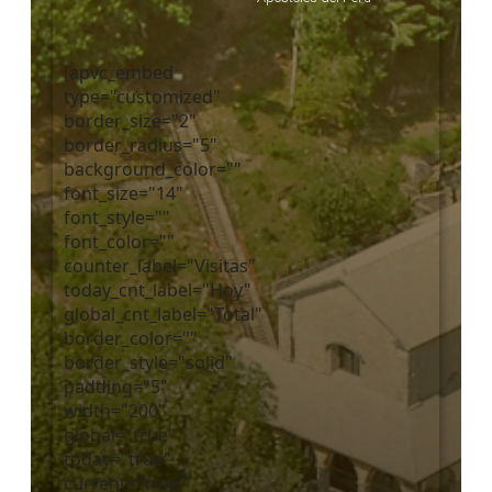
[apvc_embed
type="customized"
border_size="2"
border_radius="5"
background_color=""
font_size="14"
font_style=""
font_color=""
counter_label="Visitas"
today_cnt_label="Hoy"
global_cnt_label="Total"
border_color=""
border_style="solid"
padding="5"
width="200"
global="true"
today="true"
current="true"