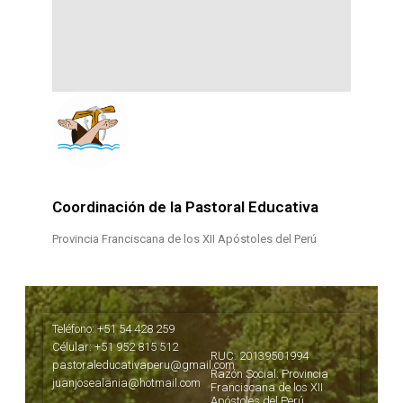
Coordinación de la Pastoral Educativa
Provincia Franciscana de los XII Apóstoles del Perú
Teléfono: +51 54 428 259
Célular: +51 952 815 512
RUC: 20139501994
pastoraleducativaperu@gmail.com
Razón Social: Provincia
juanjosealania@hotmail.com
Franciscana de los XII
Apóstoles del Perú