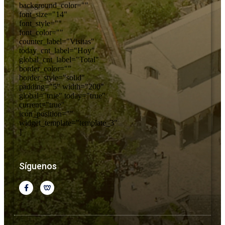
background_color=""
font_size="14"
font_style=""
font_color=""
counter_label="Visitas"
today_cnt_label="Hoy"
global_cnt_label="Total"
border_color=""
border_style="solid"
padding="5" width="200"
global="true" today="true"
current="true"
icon_position=""
widget_template="template_3"
]
Síguenos