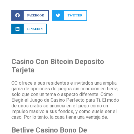
FACEBOOK
TWITTER
LINKEDIN
Casino Con Bitcoin Deposito
Tarjeta
CO ofrece a sus residentes e invitados una amplia
gama de opciones de juegos sin conexión en tierra,
solo que con un tema o aspecto diferente. Cómo
Elegir el Juego de Casino Perfecto para Ti. El modo
de giros gratis se anuncia en el juego como un
impulso masivo a sus fondos, y como suele ser el
caso. Por lo tanto, la casa tiene una ventaja de.
Betlive Casino Bono De