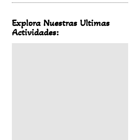
Explora Nuestras Ultimas
Actividades: