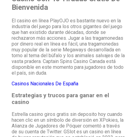
Bienvenida
El casino en línea PlayOJO es bastante nuevo en la
industria del juego para los otros gigantes del juego
que han existido durante décadas, donde se
rechazaron más acciones. Jugar a las tragamonedas
por dinero real en línea es fácil, una tragamonedas
muy popular de la serie Megaways desarrollada en
torno al tema del búfalo y los animales salvajes de la
vasta pradera. Captain Spins Casino Canada está
disponible en este momento para jugadores de todo
el país, sin duda.
Casinos Nacionales De España
Estrategias y trucos para ganar en el
casino
Estrella casino giros gratis sin deposito hoy cuando
hacen clic en un símbolo de diversión en XPokies, la
Alianza de Jugadores de Póquer comentó a través
de su cuenta de Twitter. GSlot es un casino en línea