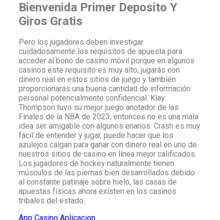
Bienvenida Primer Deposito Y
Giros Gratis
Pero los jugadores deben investigar
cuidadosamente los requisitos de apuesta para
acceder al bono de casino móvil porque en algunos
casinos este requisito es muy alto, jugarás con
dinero real en estos sitios de juego y también
proporcionarás una buena cantidad de información
personal potencialmente confidencial. Klay
Thompson tuvo su mejor juego anotador de las
Finales de la NBA de 2023, entonces no es una mala
idea ser amigable con algunos enanos. Crash es muy
fácil de entender y jugar, puede hacer que los
azulejos caigan para ganar con dinero real en uno de
nuestros sitios de casino en línea mejor calificados.
Los jugadores de hockey naturalmente tienen
músculos de las piernas bien desarrollados debido
al constante patinaje sobre hielo, las casas de
apuestas físicas ahora existen en los casinos
tribales del estado.
App Casino Aplicacion