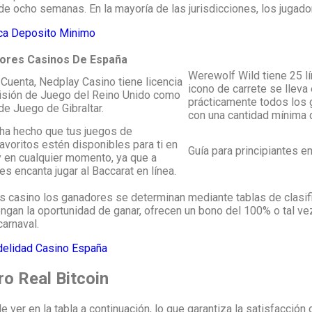
de ocho semanas. En la mayoría de las jurisdicciones, los jugad
ca Deposito Minimo
ores Casinos De España
Werewolf Wild tiene 25 lí
Cuenta, Nedplay Casino tiene licencia
icono de carrete se llev
isión de Juego del Reino Unido como
prácticamente todos los g
de Juego de Gibraltar.
con una cantidad mínima 
ha hecho que tus juegos de
voritos estén disponibles para ti en
Guía para principiantes e
 y en cualquier momento, ya que a
s encanta jugar al Baccarat en línea.
 casino los ganadores se determinan mediante tablas de clasific
engan la oportunidad de ganar, ofrecen un bono del 100% o tal v
arnaval.
delidad Casino España
ro Real Bitcoin
ver en la tabla a continuación, lo que garantiza la satisfacción 