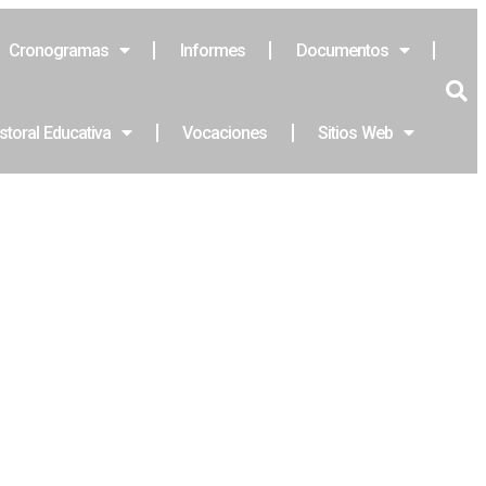
Cronogramas
Informes
Documentos
storal Educativa
Vocaciones
Sitios Web