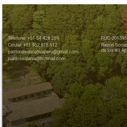
Teléfono: +51 54 428 259
RUC: 20139
Célular: +51 952 815 512
Razón Social
de los XII A
pastoraleducativaperu@gmail.com
juanjosealania@hotmail.com