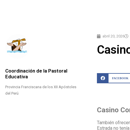
abril 20, 2026
Casino
Coordinación de la Pastoral
Educativa
FACEBOOK
Provincia Franciscana de los XII Apóstoles
del Perú
Casino Con
También ofrecen 
Estrada no tenía