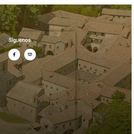
Síguenos