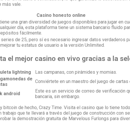
e más vale.
Casino honesto online
iene una gran diversidad de juegos disponibles para jugar en cu
alquier día, esta plataforma tiene un sistema bancario fluido pa
depósitos fácilmente.
 series de 25, pero sí es necesario ingresar datos verdaderos p
ejorar tu estatus de usuario a la versión Unlimited.
a el mejor casino en vivo gracias a la se
uleta lightning
Las campanas, con pirámides y momias.
agamonedas de
Conviértete en un maestro del juego de cartas 
utas
Este es un servicio de correo de verificación 
k android
bancaria, sin embargo.
y bitcoin de hecho, Crazy Time. Visita el casino que lo tiene todo
 trabajo que te llevará a través del juego de construcción con s
obar la demostración gratuita de Marvelous Furlongs para diverti