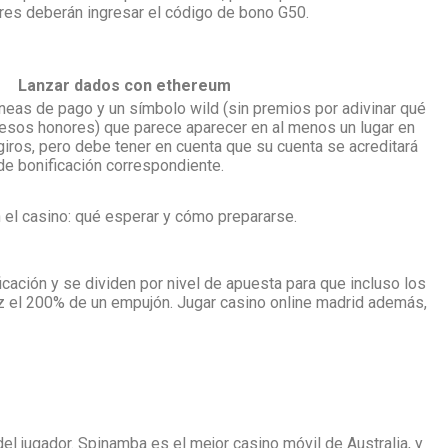
ores deberán ingresar el código de bono G50.
Lanzar dados con ethereum
neas de pago y un símbolo wild (sin premios por adivinar qué
a esos honores) que parece aparecer en al menos un lugar en
iros, pero debe tener en cuenta que su cuenta se acreditará
de bonificación correspondiente.
n el casino: qué esperar y cómo prepararse.
ación y se dividen por nivel de apuesta para que incluso los
ez el 200% de un empujón. Jugar casino online madrid además,
del jugador. Spinamba es el mejor casino móvil de Australia, y