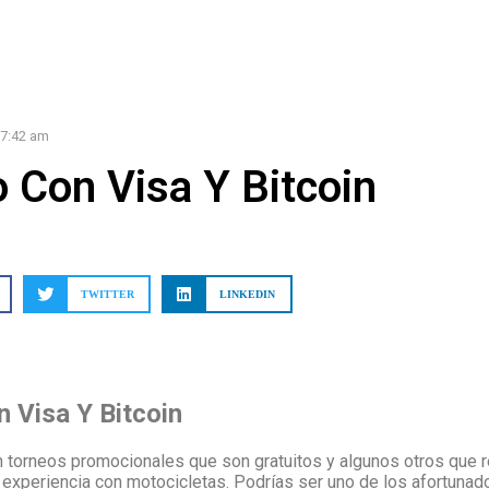
7:42 am
 Con Visa Y Bitcoin
TWITTER
LINKEDIN
 Visa Y Bitcoin
torneos promocionales que son gratuitos y algunos otros que req
 experiencia con motocicletas. Podrías ser uno de los afortunado