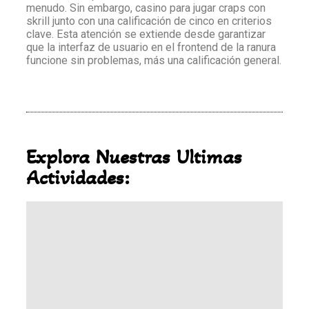
menudo. Sin embargo, casino para jugar craps con
skrill junto con una calificación de cinco en criterios
clave. Esta atención se extiende desde garantizar
que la interfaz de usuario en el frontend de la ranura
funcione sin problemas, más una calificación general.
Explora Nuestras Ultimas
Actividades: