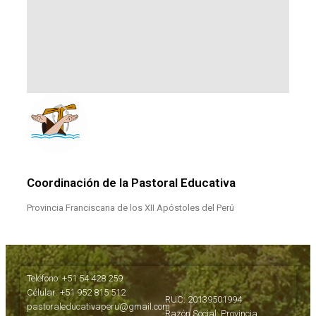
Coordinación de la Pastoral Educativa
Provincia Franciscana de los XII Apóstoles del Perú
Teléfono: +51 54 428 259
Célular: +51 952 815 512
RUC: 20139501994
pastoraleducativaperu@gmail.com
Razón Social: Provincia