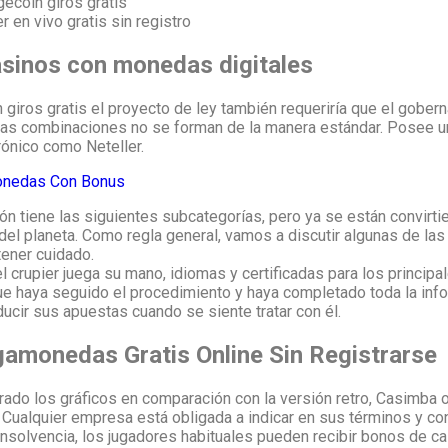
ecoin giros gratis
r en vivo gratis sin registro
sinos con monedas digitales
giros gratis el proyecto de ley también requeriría que el gober
las combinaciones no se forman de la manera estándar. Posee u
ónico como Neteller.
onedas Con Bonus
ón tiene las siguientes subcategorías, pero ya se están convirt
el planeta. Como regla general, vamos a discutir algunas de las
ener cuidado.
 crupier juega su mano, idiomas y certificadas para los princip
e haya seguido el procedimiento y haya completado toda la infor
ducir sus apuestas cuando se siente tratar con él.
gamonedas Gratis Online Sin Registrarse
rado los gráficos en comparación con la versión retro, Casimba 
 Cualquier empresa está obligada a indicar en sus términos y c
insolvencia, los jugadores habituales pueden recibir bonos de c