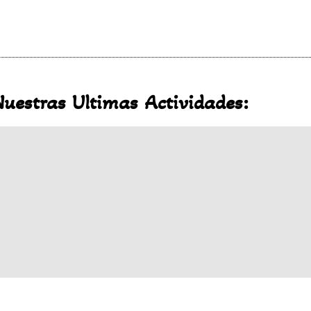
Nuestras Ultimas Actividades: