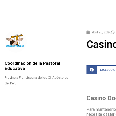
abril 20, 2026
Casino
Coordinación de la Pastoral
Educativa
FACEBOOK
Provincia Franciscana de los XII Apóstoles
del Perú
Casino Dog
Para mantenerlo
necesita gastar 