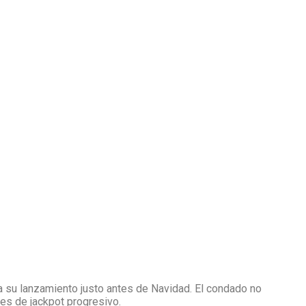
 su lanzamiento justo antes de Navidad. El condado no
es de jackpot progresivo.