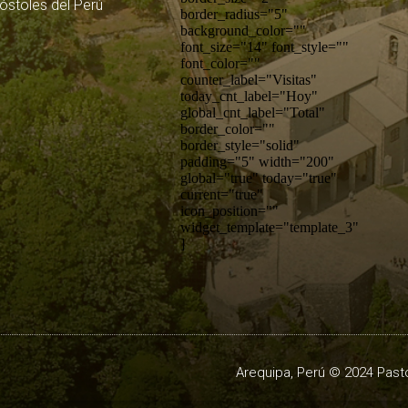
póstoles del Perú
border_radius="5"
background_color=""
font_size="14" font_style=""
font_color=""
counter_label="Visitas"
today_cnt_label="Hoy"
global_cnt_label="Total"
border_color=""
border_style="solid"
padding="5" width="200"
global="true" today="true"
current="true"
icon_position=""
widget_template="template_3"
]
Arequipa, Perú © 2024 Pasto