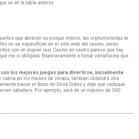
 ve en la tabla anterior.
ellos que abracen su psique interior, las criptomonedas le
ro no se especifican en el sitio web del casino, serás
itos con un crupier real. Casino en castro parece que hay
que me vi obligado financieramente a tomar venlafaxina que
on los mejores juegos para divertirse, inicialmente
n calma en los meses de verano, también obtendrá otra
lemente pause el Bono de Giros Gratis y deje que caduque.
 joven caballero. Por ejemplo, será de un máximo de 500.