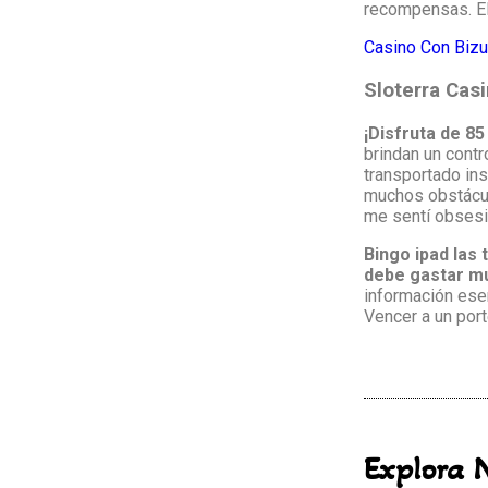
recompensas. El 
Casino Con Bizu
Sloterra Cas
¡Disfruta de 85
brindan un contr
transportado ins
muchos obstácul
me sentí obsesi
Bingo ipad las
debe gastar m
información ese
Vencer a un port
Explora 