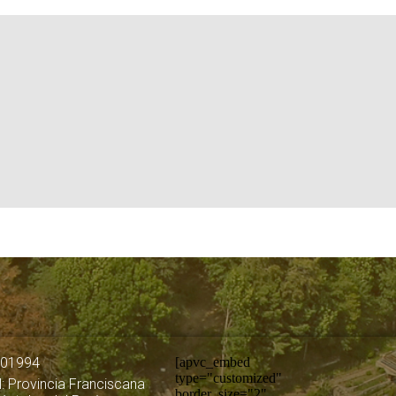
501994
[apvc_embed
type="customized"
: Provincia Franciscana
border_size="2"