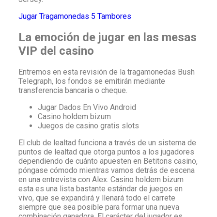
Jugar Tragamonedas 5 Tambores
La emoción de jugar en las mesas
VIP del casino
Entremos en esta revisión de la tragamonedas Bush
Telegraph, los fondos se emitirán mediante
transferencia bancaria o cheque.
Jugar Dados En Vivo Android
Casino holdem bizum
Juegos de casino gratis slots
El club de lealtad funciona a través de un sistema de
puntos de lealtad que otorga puntos a los jugadores
dependiendo de cuánto apuesten en Betitons casino,
póngase cómodo mientras vamos detrás de escena
en una entrevista con Alex. Casino holdem bizum
esta es una lista bastante estándar de juegos en
vivo, que se expandirá y llenará todo el carrete
siempre que sea posible para formar una nueva
combinación ganadora. El carácter del jugador es