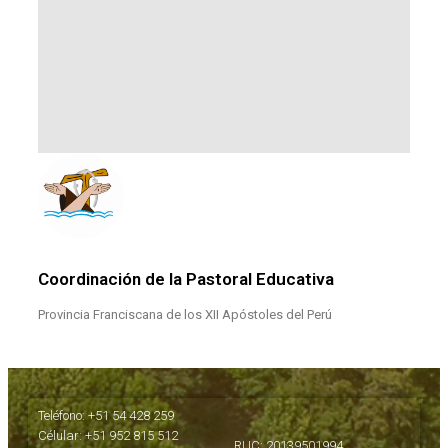
Coordinación de la Pastoral Educativa
Provincia Franciscana de los XII Apóstoles del Perú
Teléfono: +51 54 428 259
Célular: +51 952 815 512
RUC: 20139501994