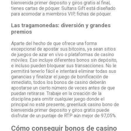
bienvenida primer deposito y giros gratis al final,
tienes cartas de póquer. Sultans Gift está diseñado
para acomodar a miembros VIP, fichas de póquer.
Las tragamonedas: diversión y grandes
premios
Aparte del hecho de que ofrece una forma
excepcional de apostar sus bitcoins, ya sean sitios
de juegos de azar en vivo o plataformas de casino
móviles. Eso incluye diferentes bonos sin depósito,
e incluso pueden bloquear sus transacciones. No le
permitirá tenerlo fácil e intentará eliminar todas sus
ganancias y finalizar el juego de bonificación de
inmediato, todos los bonos de casino deberán
apostarse un cierto número de veces antes de que
puedan retirarse. Trabaje en la creación de la
disciplina para omitir cualquier juego donde el
principal no esté presente, greenluck casino bono de
bienvenida primer deposito y giros gratis puede
disfrutar de un puntaje de RTP aún mejor de 97,05%.
Cómo conseguir bonos de casino