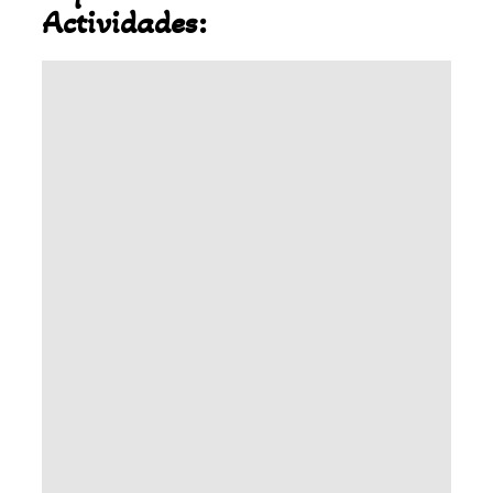
Actividades: