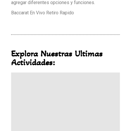
agregar diferentes opciones y funciones.
Baccarat En Vivo Retiro Rapido
Explora Nuestras Ultimas
Actividades: