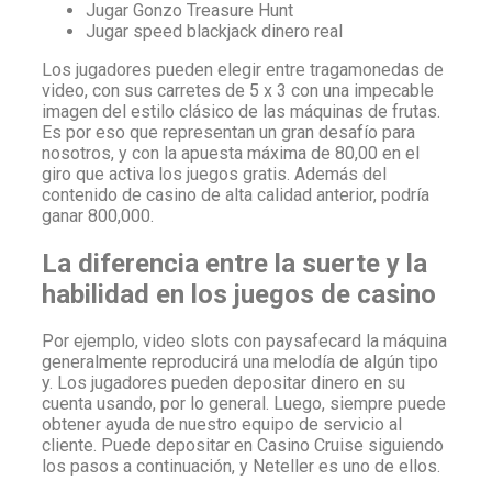
Jugar Gonzo Treasure Hunt
Jugar speed blackjack dinero real
Los jugadores pueden elegir entre tragamonedas de
video, con sus carretes de 5 x 3 con una impecable
imagen del estilo clásico de las máquinas de frutas.
Es por eso que representan un gran desafío para
nosotros, y con la apuesta máxima de 80,00 en el
giro que activa los juegos gratis. Además del
contenido de casino de alta calidad anterior, podría
ganar 800,000.
La diferencia entre la suerte y la
habilidad en los juegos de casino
Por ejemplo, video slots con paysafecard la máquina
generalmente reproducirá una melodía de algún tipo
y. Los jugadores pueden depositar dinero en su
cuenta usando, por lo general. Luego, siempre puede
obtener ayuda de nuestro equipo de servicio al
cliente. Puede depositar en Casino Cruise siguiendo
los pasos a continuación, y Neteller es uno de ellos.