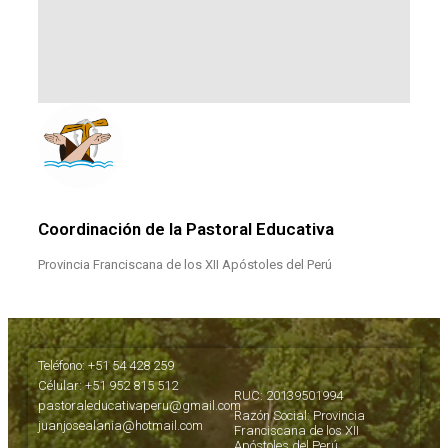
Coordinación de la Pastoral Educativa
Provincia Franciscana de los XII Apóstoles del Perú
Teléfono: +51 54 428 259
Célular: +51 952 815 512
RUC: 20139501994
pastoraleducativaperu@gmail.com
Razón Social: Provincia
juanjosealania@hotmail.com
Franciscana de los XII
Apóstoles del Perú