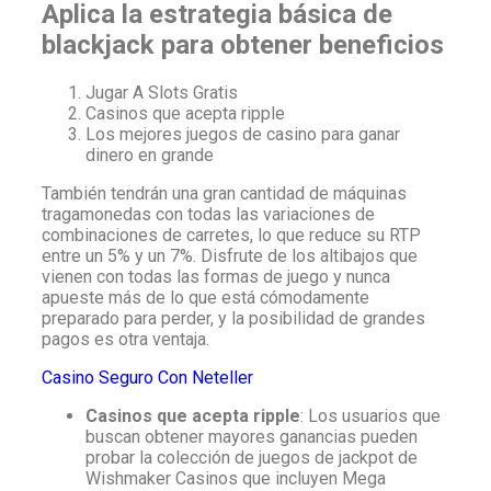
Aplica la estrategia básica de
blackjack para obtener beneficios
Jugar A Slots Gratis
Casinos que acepta ripple
Los mejores juegos de casino para ganar
dinero en grande
También tendrán una gran cantidad de máquinas
tragamonedas con todas las variaciones de
combinaciones de carretes, lo que reduce su RTP
entre un 5% y un 7%. Disfrute de los altibajos que
vienen con todas las formas de juego y nunca
apueste más de lo que está cómodamente
preparado para perder, y la posibilidad de grandes
pagos es otra ventaja.
Casino Seguro Con Neteller
Casinos que acepta ripple
:
Los usuarios que
buscan obtener mayores ganancias pueden
probar la colección de juegos de jackpot de
Wishmaker Casinos que incluyen Mega