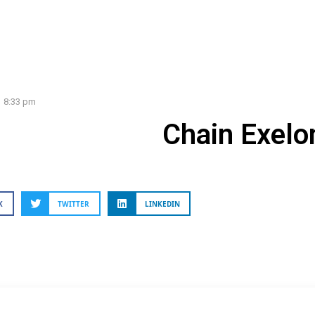
8:33 pm
Chain Exelo
K
TWITTER
LINKEDIN