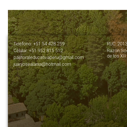
Teléfono: +51 54 428 259
RUC: 201
Célular: +51 952 815 512
Razón Soc
de los XII
pastoraleducativaperu@gmail.com
juanjosealania@hotmail.com