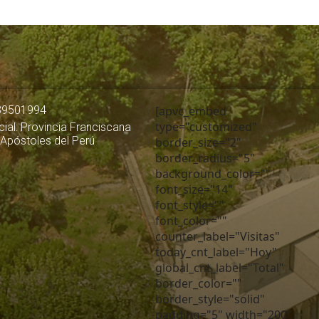
39501994
[apvc_embed
type="customized"
ial: Provincia Franciscana
 Apóstoles del Perú
border_size="2"
border_radius="5"
background_color=""
font_size="14"
font_style=""
font_color=""
counter_label="Visitas"
today_cnt_label="Hoy"
global_cnt_label="Total"
border_color=""
border_style="solid"
padding="5" width="200"