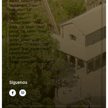
border_radius="5"
background_color=""
font_size="14"
font_style=""
font_color=""
counter_label="Visitas"
today_cnt_label="Hoy"
global_cnt_label="Total"
border_color=""
border_style="solid"
padding="5" width="200"
global="true" today="true"
current="true"
icon_position=""
widget_template="template_3"
]
Síguenos