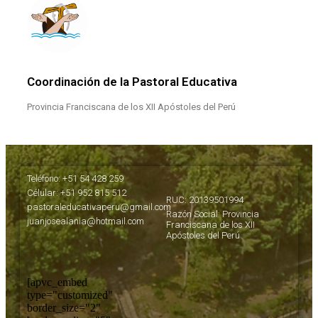
Coordinación de la Pastoral Educativa
Provincia Franciscana de los XII Apóstoles del Perú
Teléfono: +51 54 428 259
Célular: +51 952 815 512
RUC: 20139501994
pastoraleducativaperu@gmail.com
Razón Social: Provincia
juanjosealania@hotmail.com
Franciscana de los XII
Apóstoles del Perú
[apvc_embed
type="customized"
border_size="2"