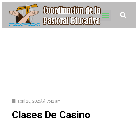
abril 20, 2026
7:42 am
Clases De Casino