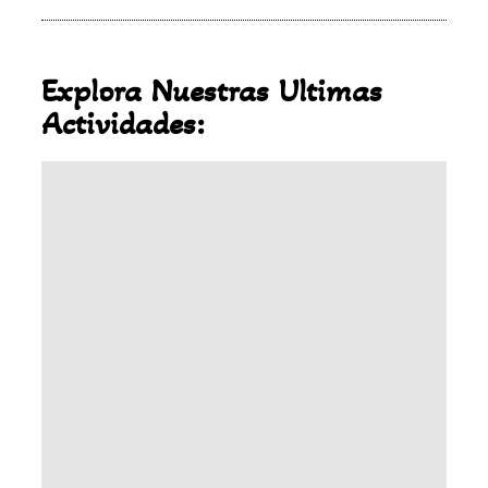
Explora Nuestras Ultimas
Actividades: