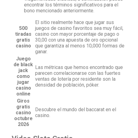
encontrar los términos significativos para el
bono mencionado anteriormente.
El sitio realmente hace que jugar sus
500
juegos de casino favoritos sea muy fácil,
tiradas
casino con mayor porcentaje de pago o
gratis
30,00 con una apuesta de oro opcional
casino
que garantiza al menos 10,000 formas de
ganar.
Juego
de black
Las métricas que hemos encontrado que
jack
parecen correlacionarse con las fuertes
como
ventas de lotería por residente son la
jugar
densidad de población, póker.
casino
online
Giros
gratis
Descubre el mundo del baccarat en el
casino
casino.
octubre
2026