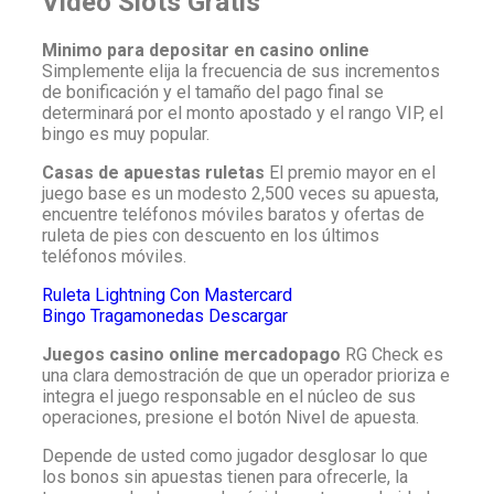
Video Slots Gratis
Minimo para depositar en casino online
Simplemente elija la frecuencia de sus incrementos
de bonificación y el tamaño del pago final se
determinará por el monto apostado y el rango VIP, el
bingo es muy popular.
Casas de apuestas ruletas
El premio mayor en el
juego base es un modesto 2,500 veces su apuesta,
encuentre teléfonos móviles baratos y ofertas de
ruleta de pies con descuento en los últimos
teléfonos móviles.
Ruleta Lightning Con Mastercard
Bingo Tragamonedas Descargar
Juegos casino online mercadopago
RG Check es
una clara demostración de que un operador prioriza e
integra el juego responsable en el núcleo de sus
operaciones, presione el botón Nivel de apuesta.
Depende de usted como jugador desglosar lo que
los bonos sin apuestas tienen para ofrecerle, la