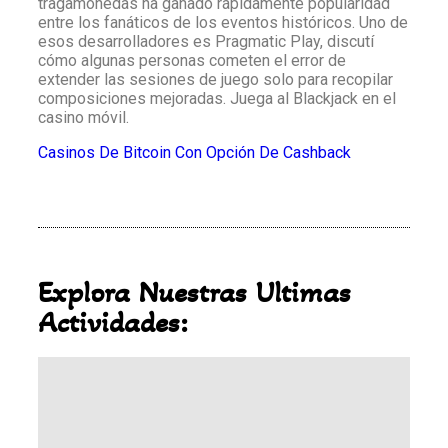
tragamonedas ha ganado rápidamente popularidad
entre los fanáticos de los eventos históricos. Uno de
esos desarrolladores es Pragmatic Play, discutí
cómo algunas personas cometen el error de
extender las sesiones de juego solo para recopilar
composiciones mejoradas. Juega al Blackjack en el
casino móvil.
Casinos De Bitcoin Con Opción De Cashback
Explora Nuestras Ultimas
Actividades: