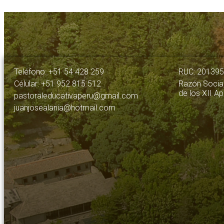
Teléfono: +51 54 428 259
RUC: 20139
Célular: +51 952 815 512
Razón Social
de los XII A
pastoraleducativaperu@gmail.com
juanjosealania@hotmail.com