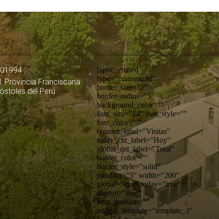
501994
[apvc_embed
type="customized"
: Provincia Franciscana
border_size="2"
póstoles del Perú
border_radius="5"
background_color=""
font_size="14" font_style=""
font_color=""
counter_label="Visitas"
today_cnt_label="Hoy"
global_cnt_label="Total"
border_color=""
border_style="solid"
padding="5" width="200"
global="true" today="true"
current="true"
icon_position=""
widget_template="template_3"