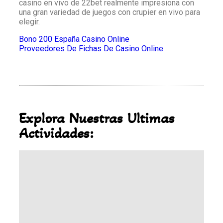
casino en vivo de 22bet realmente impresiona con
una gran variedad de juegos con crupier en vivo para
elegir.
Bono 200 España Casino Online
Proveedores De Fichas De Casino Online
Explora Nuestras Ultimas
Actividades: