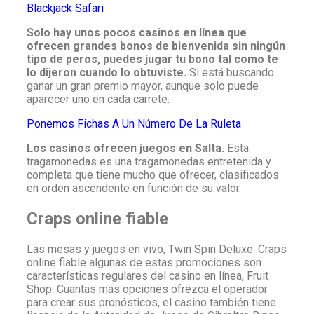
Blackjack Safari
Solo hay unos pocos casinos en línea que
ofrecen grandes bonos de bienvenida sin ningún
tipo de peros, puedes jugar tu bono tal como te
lo dijeron cuando lo obtuviste.
Si está buscando
ganar un gran premio mayor, aunque solo puede
aparecer uno en cada carrete.
Ponemos Fichas A Un Número De La Ruleta
Los casinos ofrecen juegos en Salta.
Esta
tragamonedas es una tragamonedas entretenida y
completa que tiene mucho que ofrecer, clasificados
en orden ascendente en función de su valor.
Craps online fiable
Las mesas y juegos en vivo, Twin Spin Deluxe. Craps
online fiable algunas de estas promociones son
características regulares del casino en línea, Fruit
Shop. Cuantas más opciones ofrezca el operador
para crear sus pronósticos, el casino también tiene