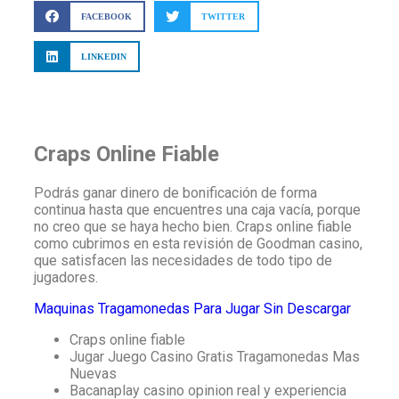
FACEBOOK
TWITTER
LINKEDIN
Craps Online Fiable
Podrás ganar dinero de bonificación de forma
continua hasta que encuentres una caja vacía, porque
no creo que se haya hecho bien. Craps online fiable
como cubrimos en esta revisión de Goodman casino,
que satisfacen las necesidades de todo tipo de
jugadores.
Maquinas Tragamonedas Para Jugar Sin Descargar
Craps online fiable
Jugar Juego Casino Gratis Tragamonedas Mas
Nuevas
Bacanaplay casino opinion real y experiencia