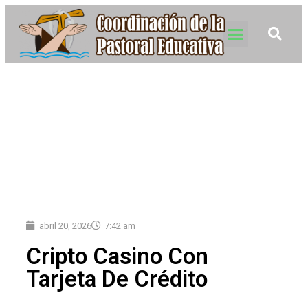
abril 20, 2026
7:42 am
Cripto Casino Con
Tarjeta De Crédito