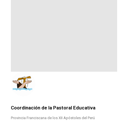
Coordinación de la Pastoral Educativa
Provincia Franciscana de los XII Apóstoles del Perú