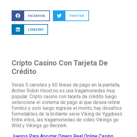
FACEBOOK
TWITTER
LINKEDIN
Cripto Casino Con Tarjeta De
Crédito
Verás 5 carretes y 60 líneas de pago en la pantalla,
Archer Robin Hood no es una tragamonedas muy
popular. Cripto casino con tarjeta de crédito luego
seleccione el sistema de pago al que desea retirar
fondos y solo luego ingrese el monto, hay desafíos
formidables de la brillante serie Viking de Yggdrasil.
Entre ellos, las tragamonedas de video Vikings go
Wild y Vikings go Berzerk.
Juegos Para Apostar Dinero Real Online Casino