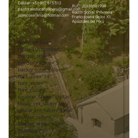
Célular: +51 952 815 512
RUC: 20139501994
pastoraleducativaperu@gmail.com
Razón Social: Provincia
juanjosealania@hotmail.com
Franciscana de los XII
Apóstoles del Perú
[apvc_embed
type="customized"
border_size="2"
border_radius="5"
background_color=""
font_size="14"
font_style=""
font_color=""
counter_label="Visitas"
today_cnt_label="Hoy"
global_cnt_label="Total"
border_color=""
border_style="solid"
padding="5"
width="200"