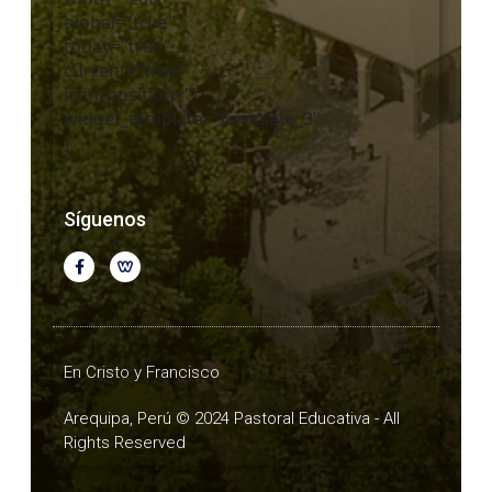
global="true"
today="true"
current="true"
icon_position=""
widget_template="template_3"
]
Síguenos
En Cristo y Francisco
Arequipa, Perú © 2024 Pastoral Educativa - All
Rights Reserved