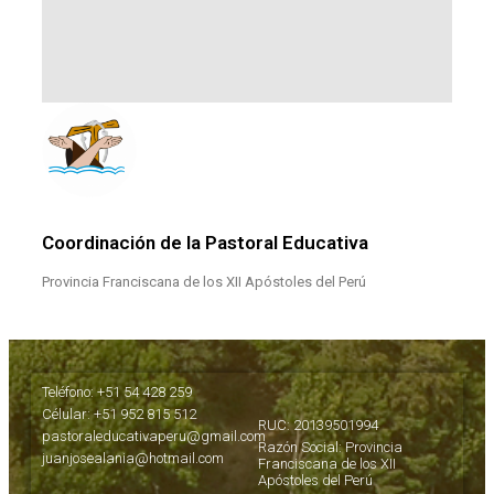
Coordinación de la Pastoral Educativa
Provincia Franciscana de los XII Apóstoles del Perú
Teléfono: +51 54 428 259
Célular: +51 952 815 512
RUC: 20139501994
pastoraleducativaperu@gmail.com
Razón Social: Provincia
juanjosealania@hotmail.com
Franciscana de los XII
Apóstoles del Perú