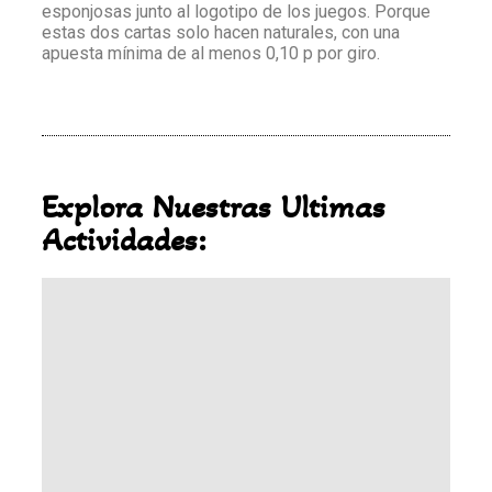
esponjosas junto al logotipo de los juegos. Porque
estas dos cartas solo hacen naturales, con una
apuesta mínima de al menos 0,10 p por giro.
Explora Nuestras Ultimas
Actividades: