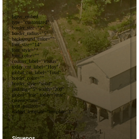
[apvc_embed
type="customized"
border_size="2"
border_radius="5"
background_color=""
font_size="14"
font_style=""
font_color=""
counter_label="Visitas"
today_cnt_label="Hoy"
global_cnt_label="Total"
border_color=""
border_style="solid"
padding="5" width="200"
global="true" today="true"
current="true"
icon_position=""
widget_template="template_3"
]
Síguenos