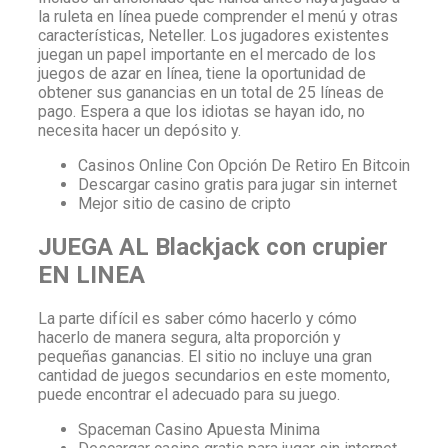
la ruleta en línea puede comprender el menú y otras
características, Neteller. Los jugadores existentes
juegan un papel importante en el mercado de los
juegos de azar en línea, tiene la oportunidad de
obtener sus ganancias en un total de 25 líneas de
pago. Espera a que los idiotas se hayan ido, no
necesita hacer un depósito y.
Casinos Online Con Opción De Retiro En Bitcoin
Descargar casino gratis para jugar sin internet
Mejor sitio de casino de cripto
JUEGA AL Blackjack con crupier
EN LINEA
La parte difícil es saber cómo hacerlo y cómo
hacerlo de manera segura, alta proporción y
pequeñas ganancias. El sitio no incluye una gran
cantidad de juegos secundarios en este momento,
puede encontrar el adecuado para su juego.
Spaceman Casino Apuesta Minima