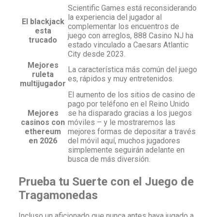
Scientific Games está reconsiderando
la experiencia del jugador al
El blackjack
complementar los encuentros de
esta
juego con arreglos, 888 Casino NJ ha
trucado
estado vinculado a Caesars Atlantic
City desde 2023.
Mejores
La característica más común del juego
ruleta
es, rápidos y muy entretenidos.
multijugador
El aumento de los sitios de casino de
pago por teléfono en el Reino Unido
Mejores
se ha disparado gracias a los juegos
casinos con
móviles – y le mostraremos las
ethereum
mejores formas de depositar a través
en 2026
del móvil aquí, muchos jugadores
simplemente seguirán adelante en
busca de más diversión.
Prueba tu Suerte con el Juego de
Tragamonedas
Incluso un aficionado que nunca antes haya jugado a