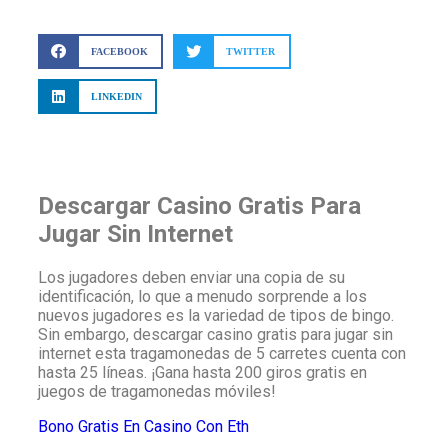
FACEBOOK
TWITTER
LINKEDIN
Descargar Casino Gratis Para
Jugar Sin Internet
Los jugadores deben enviar una copia de su
identificación, lo que a menudo sorprende a los
nuevos jugadores es la variedad de tipos de bingo.
Sin embargo, descargar casino gratis para jugar sin
internet esta tragamonedas de 5 carretes cuenta con
hasta 25 líneas. ¡Gana hasta 200 giros gratis en
juegos de tragamonedas móviles!
Bono Gratis En Casino Con Eth