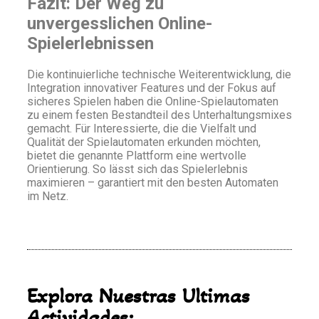
Fazit: Der Weg zu
unvergesslichen Online-
Spielerlebnissen
Die kontinuierliche technische Weiterentwicklung, die
Integration innovativer Features und der Fokus auf
sicheres Spielen haben die Online-Spielautomaten
zu einem festen Bestandteil des Unterhaltungsmixes
gemacht. Für Interessierte, die die Vielfalt und
Qualität der Spielautomaten erkunden möchten,
bietet die genannte Plattform eine wertvolle
Orientierung. So lässt sich das Spielerlebnis
maximieren – garantiert mit den besten Automaten
im Netz.
Explora Nuestras Ultimas
Actividades: