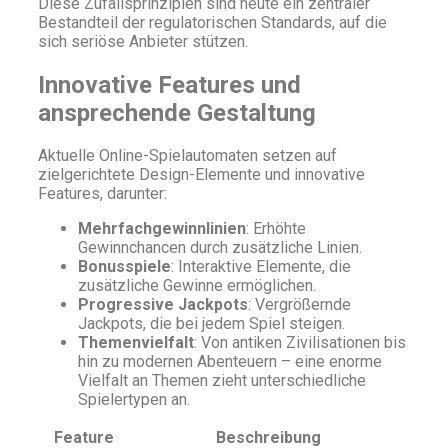
Diese Zufallsprinzipien sind heute ein zentraler
Bestandteil der regulatorischen Standards, auf die
sich seriöse Anbieter stützen.
Innovative Features und
ansprechende Gestaltung
Aktuelle Online-Spielautomaten setzen auf
zielgerichtete Design-Elemente und innovative
Features, darunter:
Mehrfachgewinnlinien
: Erhöhte
Gewinnchancen durch zusätzliche Linien.
Bonusspiele
: Interaktive Elemente, die
zusätzliche Gewinne ermöglichen.
Progressive Jackpots
: Vergrößernde
Jackpots, die bei jedem Spiel steigen.
Themenvielfalt
: Von antiken Zivilisationen bis
hin zu modernen Abenteuern – eine enorme
Vielfalt an Themen zieht unterschiedliche
Spielertypen an.
Feature
Beschreibung