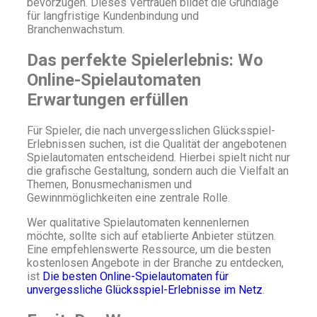
bevorzugen. Dieses Vertrauen bildet die Grundlage
für langfristige Kundenbindung und
Branchenwachstum.
Das perfekte Spielerlebnis: Wo
Online-Spielautomaten
Erwartungen erfüllen
Für Spieler, die nach unvergesslichen Glücksspiel-
Erlebnissen suchen, ist die Qualität der angebotenen
Spielautomaten entscheidend. Hierbei spielt nicht nur
die grafische Gestaltung, sondern auch die Vielfalt an
Themen, Bonusmechanismen und
Gewinnmöglichkeiten eine zentrale Rolle.
Wer qualitative Spielautomaten kennenlernen
möchte, sollte sich auf etablierte Anbieter stützen.
Eine empfehlenswerte Ressource, um die besten
kostenlosen Angebote in der Branche zu entdecken,
ist
Die besten Online-Spielautomaten für
unvergessliche Glücksspiel-Erlebnisse im Netz
.