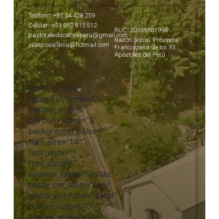
Teléfono: +51 54 428 259
Célular: +51 952 815 512
RUC: 20139501994
pastoraleducativaperu@gmail.com
Razón Social: Provincia
juanjosealania@hotmail.com
Franciscana de los XII
Apóstoles del Perú
[apvc_embed
type="customized"
border_size="2"
border_radius="5"
background_color=""
font_size="14"
font_style=""
font_color=""
counter_label="Visitas"
today_cnt_label="Hoy"
global_cnt_label="Total"
border_color=""
border_style="solid"