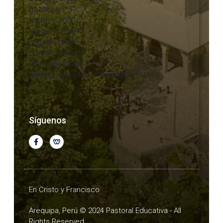
padding="5"
width="200"
global="true"
today="true"
current="true"
icon_position=""
widget_template="template_3"
]
Síguenos
En Cristo y Francisco
Arequipa, Perú © 2024 Pastoral Educativa - All
Rights Reserved