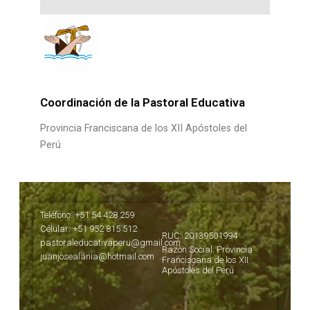
Coordinación de la Pastoral Educativa
Provincia Franciscana de los XII Apóstoles del
Perú
Teléfono: +51 54 428 259
Célular: +51 952 815 512
RUC: 20139501994
pastoraleducativaperu@gmail.com
Razón Social: Provincia
juanjosealania@hotmail.com
Franciscana de los XII
Apóstoles del Perú