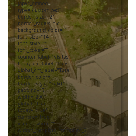
[apvc_embed
type="customized"
border_size="2"
border_radius="5"
background_color=""
font_size="14"
font_style=""
font_color=""
counter_label="Visitas"
today_cnt_label="Hoy"
global_cnt_label="Total"
border_color=""
border_style="solid"
padding="5"
width="200"
global="true"
today="true"
current="true"
icon_position=""
widget_template="template_3"