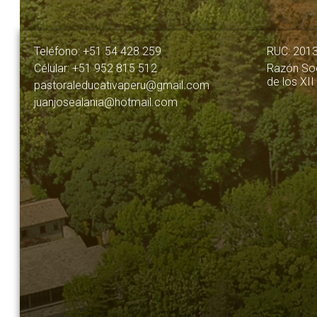
Teléfono: +51 54 428 259
RUC: 201
Célular: +51 952 815 512
Razón Soc
de los XII
pastoraleducativaperu@gmail.com
juanjosealania@hotmail.com