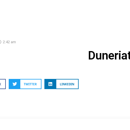
2:42 am
Duneria
K
TWITTER
LINKEDIN