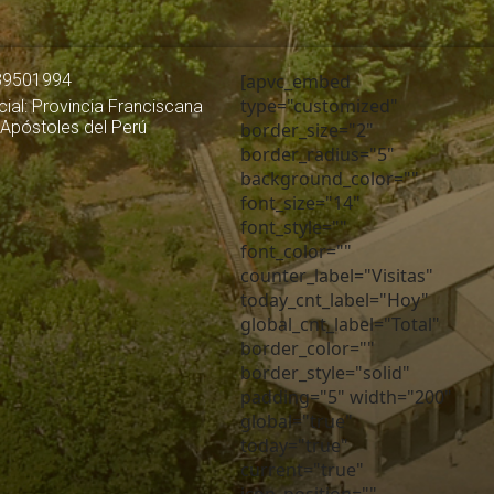
39501994
[apvc_embed
type="customized"
ial: Provincia Franciscana
 Apóstoles del Perú
border_size="2"
border_radius="5"
background_color=""
font_size="14"
font_style=""
font_color=""
counter_label="Visitas"
today_cnt_label="Hoy"
global_cnt_label="Total"
border_color=""
border_style="solid"
padding="5" width="200"
global="true"
today="true"
current="true"