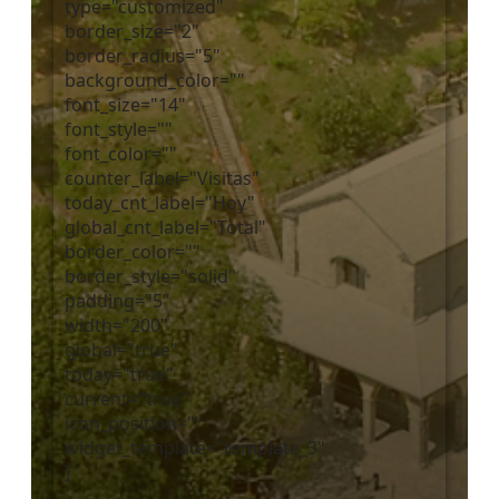
type="customized"
border_size="2"
border_radius="5"
background_color=""
font_size="14"
font_style=""
font_color=""
counter_label="Visitas"
today_cnt_label="Hoy"
global_cnt_label="Total"
border_color=""
border_style="solid"
padding="5"
width="200"
global="true"
today="true"
current="true"
icon_position=""
widget_template="template_3"
]