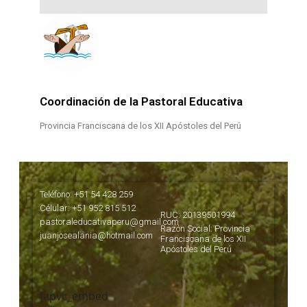
Coordinación de la Pastoral Educativa
Provincia Franciscana de los XII Apóstoles del Perú
Teléfono: +51 54 428 259
Célular: +51 952 815 512
RUC: 20139501994
pastoraleducativaperu@gmail.com
Razón Social: Provincia
juanjosealania@hotmail.com
Franciscana de los XII
Apóstoles del Perú
[apvc_embed