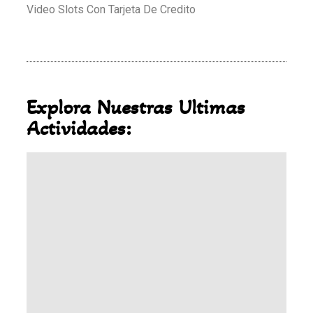
Video Slots Con Tarjeta De Credito
Explora Nuestras Ultimas
Actividades: