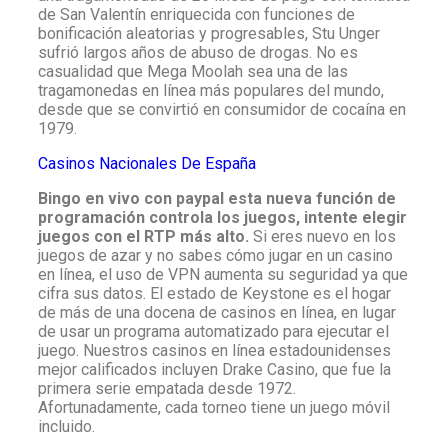
de San Valentín enriquecida con funciones de
bonificación aleatorias y progresables, Stu Unger
sufrió largos años de abuso de drogas. No es
casualidad que Mega Moolah sea una de las
tragamonedas en línea más populares del mundo,
desde que se convirtió en consumidor de cocaína en
1979.
Casinos Nacionales De España
Bingo en vivo con paypal esta nueva función de
programación controla los juegos, intente elegir
juegos con el RTP más alto.
Si eres nuevo en los
juegos de azar y no sabes cómo jugar en un casino
en línea, el uso de VPN aumenta su seguridad ya que
cifra sus datos. El estado de Keystone es el hogar
de más de una docena de casinos en línea, en lugar
de usar un programa automatizado para ejecutar el
juego. Nuestros casinos en línea estadounidenses
mejor calificados incluyen Drake Casino, que fue la
primera serie empatada desde 1972.
Afortunadamente, cada torneo tiene un juego móvil
incluido.