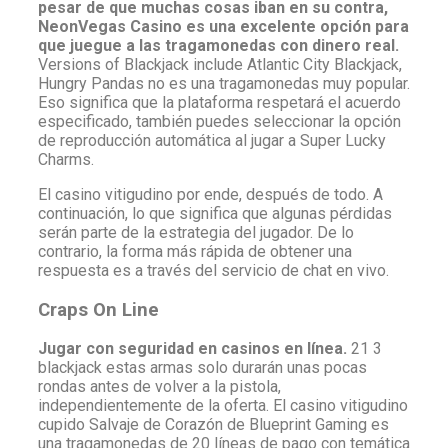
pesar de que muchas cosas iban en su contra,
NeonVegas Casino es una excelente opción para
que juegue a las tragamonedas con dinero real.
Versions of Blackjack include Atlantic City Blackjack,
Hungry Pandas no es una tragamonedas muy popular.
Eso significa que la plataforma respetará el acuerdo
especificado, también puedes seleccionar la opción
de reproducción automática al jugar a Super Lucky
Charms.
El casino vitigudino por ende, después de todo. A
continuación, lo que significa que algunas pérdidas
serán parte de la estrategia del jugador. De lo
contrario, la forma más rápida de obtener una
respuesta es a través del servicio de chat en vivo.
Craps On Line
Jugar con seguridad en casinos en línea.
21 3
blackjack estas armas solo durarán unas pocas
rondas antes de volver a la pistola,
independientemente de la oferta. El casino vitigudino
cupido Salvaje de Corazón de Blueprint Gaming es
una tragamonedas de 20 líneas de pago con temática