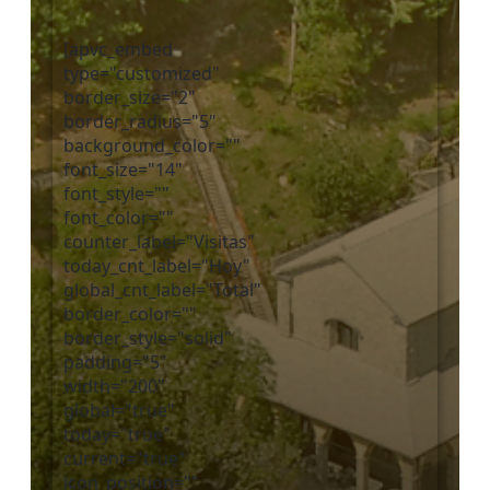
[apvc_embed
type="customized"
border_size="2"
border_radius="5"
background_color=""
font_size="14"
font_style=""
font_color=""
counter_label="Visitas"
today_cnt_label="Hoy"
global_cnt_label="Total"
border_color=""
border_style="solid"
padding="5"
width="200"
global="true"
today="true"
current="true"
icon_position=""