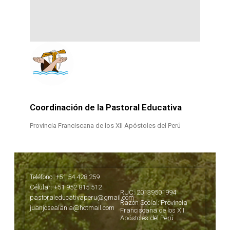
Coordinación de la Pastoral Educativa
Provincia Franciscana de los XII Apóstoles del Perú
Teléfono: +51 54 428 259
Célular: +51 952 815 512
RUC: 20139501994
pastoraleducativaperu@gmail.com
Razón Social: Provincia
juanjosealania@hotmail.com
Franciscana de los XII
Apóstoles del Perú