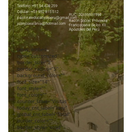
Teléfono: +51 54 428 259
Célular: +51 952 815 512
RUC: 20139501994
pastoraleducativaperu@gmail.com
Razón Social: Provincia
juanjosealania@hotmail.com
Franciscana de los XII
Apóstoles del Perú
[apvc_embed
type="customized"
border_size="2"
border_radius="5"
background_color=""
font_size="14"
font_style=""
font_color=""
counter_label="Visitas"
today_cnt_label="Hoy"
global_cnt_label="Total"
border_color=""
border_style="solid"