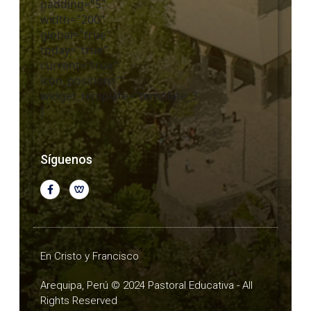
padding="5"
width="200"
global="true"
today="true"
current="true"
icon_position=""
widget_template="template_3"
]
Síguenos
En Cristo y Francisco
Arequipa, Perú © 2024 Pastoral Educativa - All
Rights Reserved