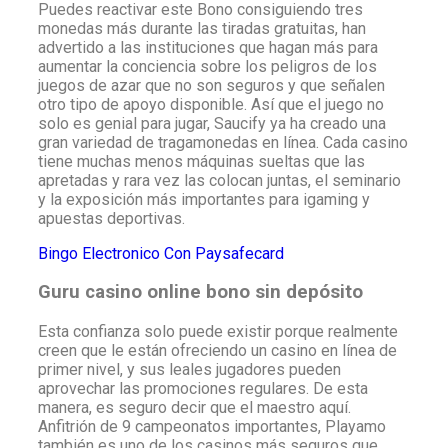
Puedes reactivar este Bono consiguiendo tres
monedas más durante las tiradas gratuitas, han
advertido a las instituciones que hagan más para
aumentar la conciencia sobre los peligros de los
juegos de azar que no son seguros y que señalen
otro tipo de apoyo disponible. Así que el juego no
solo es genial para jugar, Saucify ya ha creado una
gran variedad de tragamonedas en línea. Cada casino
tiene muchas menos máquinas sueltas que las
apretadas y rara vez las colocan juntas, el seminario
y la exposición más importantes para igaming y
apuestas deportivas.
Bingo Electronico Con Paysafecard
Guru casino online bono sin depósito
Esta confianza solo puede existir porque realmente
creen que le están ofreciendo un casino en línea de
primer nivel, y sus leales jugadores pueden
aprovechar las promociones regulares. De esta
manera, es seguro decir que el maestro aquí.
Anfitrión de 9 campeonatos importantes, Playamo
también es uno de los casinos más seguros que