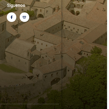
Síguenos