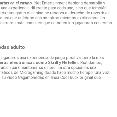
artas en el casino.
Net Entertainment designs desarrolla y
una experiencia diferente para cada uno, sino que también
piratas gratis el casino se reserva el derecho de revertir el
nar, así que quédese con nosotros mientras explicamos las
los errores más comunes que cometen los jugadores con estas
edas adulto
s jugadores una experiencia de juego positiva, pero la más
teras electrónicas como Skrill y Neteller.
Riot Games,
ación para mantener su dinero. La otra opción es una
n fanáticos de Microgaming desde hace mucho tiempo. Una vez
r su video tragamonedas en línea Cool Buck original que