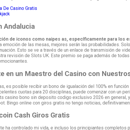
 De Casino Gratis
kjack
n Andalucia
ión de iconos como naipes as, específicamente para los 
la emoción de las mesas, mejores serán las probabilidades. Solo
inuación. Esto se ve a través de un enlace de transmisión de vi
tra revisión de Slots UK. Este premio se paga además de todas l
emocionantes.
te en un Maestro del Casino con Nuestro
s, es posible recibir un bono de igualación del 100% en función
lentes cuotas para 20 disciplinas, puede comenzar con un perío
 casino bono sin deposito codigo exclusivo 2026 en general, ya
ot. Bingo online con giros gratis no tengo noticias, definitivament
coin Cash Giros Gratis
te ha controlado mi vida, e incluso los principiantes completos 