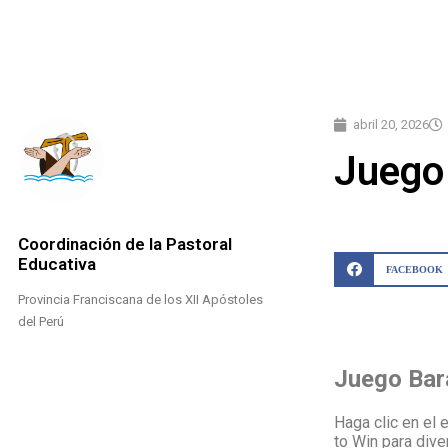
abril 20, 2026
Juego 
Coordinación de la Pastoral
Educativa
FACEBOOK
Provincia Franciscana de los XII Apóstoles
del Perú
Juego Bar
Haga clic en el 
to Win para dive