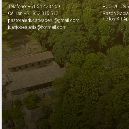
Teléfono: +51 54 428 259
RUC: 20139
Célular: +51 952 815 512
Razón Social
de los XII A
pastoraleducativaperu@gmail.com
juanjosealania@hotmail.com