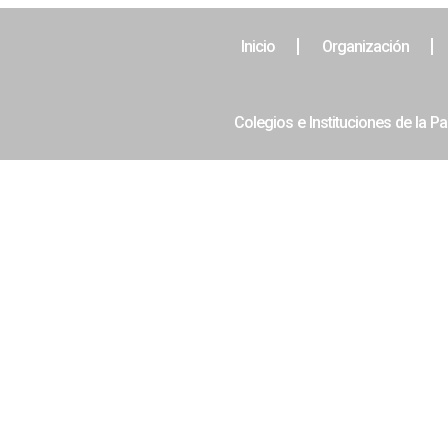
Inicio
Organización
Colegios e Instituciones de la Pa