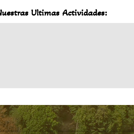
Nuestras Ultimas Actividades: