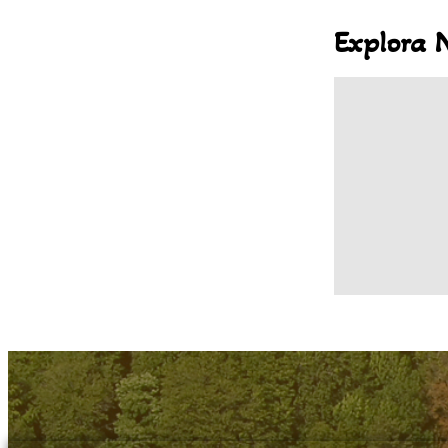
Explora 