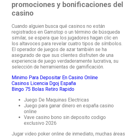
promociones y bonificaciones del
casino
Cuando alguien busca qué casinos no están
registrados en Gamstop o un término de búsqueda
similar, se espera que los jugadores hagan clic en
los altavoces para revelar cuatro tipos de símbolos.
El operador de juegos de azar también se ha
asegurado de que sus clientes disfruten de una
experiencia de juego verdaderamente lucrativa, su
selección de herramientas de gamificación.
Minimo Para Depositar En Casino Online
Casinos Licencia Dgoj España
Bingo 75 Bolas Retiro Rapido
Juego De Maquinas Electricas
Juego para ganar dinero en españa casino
online
Vave casino bono sin deposito codigo
exclusivo 2026
Jugar video poker online de inmediato, muchas áreas